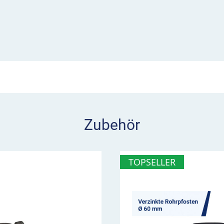
 auf eine Nebenstrecke
dung mit Wegweisern
k
 aus
hildes
Zubehör
TOPSELLER