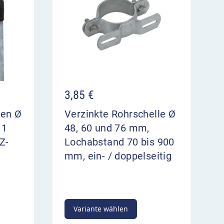
3,85
€
ten Ø
Verzinkte Rohrschelle Ø
 1
48, 60 und 76 mm,
Z-
Lochabstand 70 bis 900
mm, ein- / doppelseitig
Variante wählen