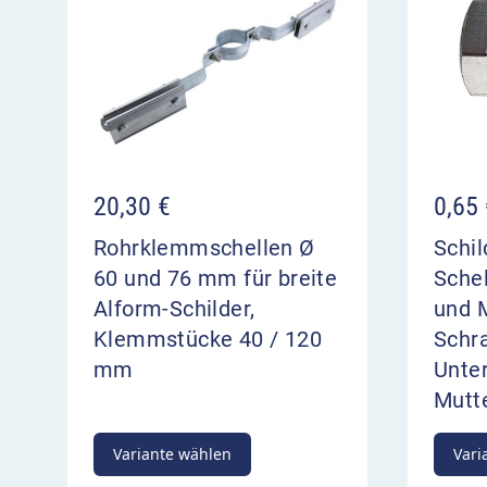
20,30
€
0,65
Rohrklemmschellen Ø
Schil
60 und 76 mm für breite
Sche
Alform-Schilder,
und M
Klemmstücke 40 / 120
Schr
mm
Unte
Mutt
Variante wählen
Vari