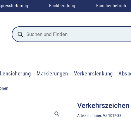
xpresslieferung
Fachberatung
Familienbetrieb
Products
search
llensicherung
Markierungen
Verkehrslenkung
Absp
ionen
Verkehrszeichen
Artikelnummer:
VZ 1012-38