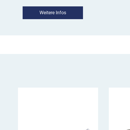
Einsatz:
Das Zusatzzeichen kommt als Hinweis
zum Einsatz. Dabei ist es meistens in Verbin
Weitere Infos
angebracht.
VZ 1012-38 Nebenstrecke im Überblic
weist einen Verkehrsweg als Nebenstrecke
Anbringung in der Regel mit Wegweisern
Größe richtet sich nach Größe des Bezugssc