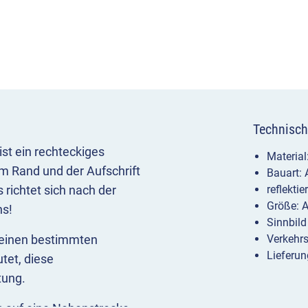
Technisch
st ein rechteckiges
Materia
 Rand und der Aufschrift
Bauart:
richtet sich nach der
reflekti
Größe: 
ns!
Sinnbild
 einen bestimmten
Verkehr
Lieferun
tet, diese
tung.