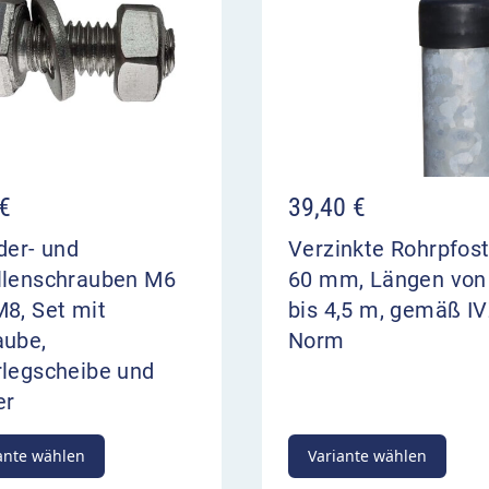
€
39,40
€
der- und
Verzinkte Rohrpfos
llenschrauben M6
60 mm, Längen von
8, Set mit
bis 4,5 m, gemäß IV
aube,
Norm
rlegscheibe und
er
ante wählen
Variante wählen