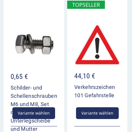
VZ 1007-62 Zufahrt im Überblick
TOPSELLER
Hinweis auf mögliche Gefahr durch eine Zufahrt
bezieht sich auf das zugehörige
Verkehrszeichen
Anbringung in der Regel unter dem
Bezugszeichen
44,10
€
0,65
€
Verkehrszeichen
Schilder- und
101 Gefahrstelle
Schellenschrauben
M6 und M8, Set
mit Schraube,
Variante wählen
Variante wählen
Unterlegscheibe
und Mutter