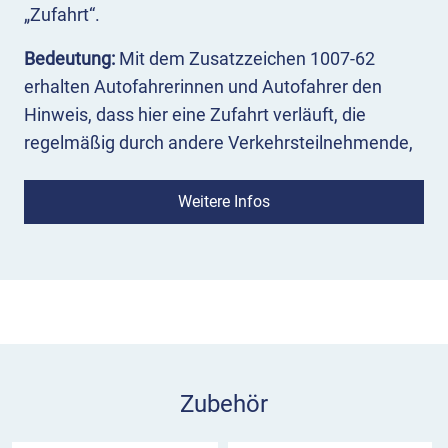
„Zufahrt“.
Bedeutung:
Mit dem Zusatzzeichen 1007-62
erhalten Autofahrerinnen und Autofahrer den
Hinweis, dass hier eine Zufahrt verläuft, die
regelmäßig durch andere Verkehrsteilnehmende,
zum Beispiel Anlieger, Feuerwehr oder
Baustellenverkehr, genutzt wird. Das
Weitere Infos
Zusatzzeichen bezieht sich immer auf das
Verkehrsschild, unter dem es steht.
Einsatz:
Das Zeichen 1007-62 wird in der Regel
unterhalb des Verkehrszeichens, auf das es sich
bezieht, montiert. Es kann beispielsweise mit dem
Gefahrzeichen 101 „Gefahrstelle“ zusammen
Zubehör
eingesetzt werden.