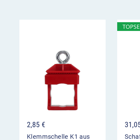
Anbringung in der Regel unter dem Bezugsz
TOPSE
2,85
€
31,0
Klemmschelle K1 aus
Schaf