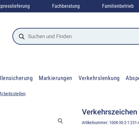
xpresslieferung
Fachberatung
Familienbetrieb
Products
search
llensicherung
Markierungen
Verkehrslenkung
Absp
Arbeitsstellen
Verkehrszeichen
Artikelnummer:
1008-30-2-1-231-