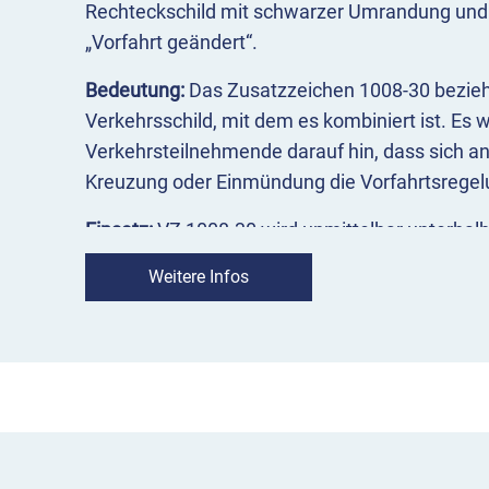
Rechteckschild mit schwarzer Umrandung und 
„Vorfahrt geändert“.
Bedeutung:
Das Zusatzzeichen 1008-30 bezieht
Verkehrsschild, mit dem es kombiniert ist. Es w
Verkehrsteilnehmende darauf hin, dass sich a
Kreuzung oder Einmündung die Vorfahrtsrege
Einsatz:
VZ 1008-30 wird unmittelbar unterhal
auf das es sich bezieht, montiert. Es kann in 
Weitere Infos
mit VZ 101 „Gefahrstelle“ in der Vorfahrtstraße
gewähren“ in der untergeordneten Straße die 
ankündigen.
VZ 1008-30 Vorfahrt geändert im Über
weist auf geänderte Vorfahrtsregelungen hi
bezieht sich auf das zugehörige Verkehrsze