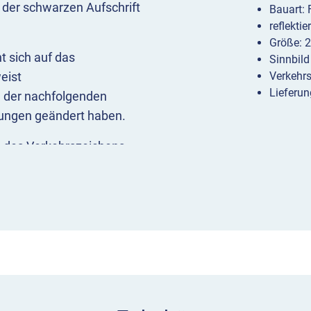
der schwarzen Aufschrift
Bauart:
reflekti
Größe: 
 sich auf das
Sinnbild
eist
Verkehr
Lieferun
n der nachfolgenden
lungen geändert haben.
b des Verkehrszeichens,
Kombination zum Beispiel
 oder mit VZ 205 „Vorfahrt
Änderung der Vorfahrt
blick
n
ichen