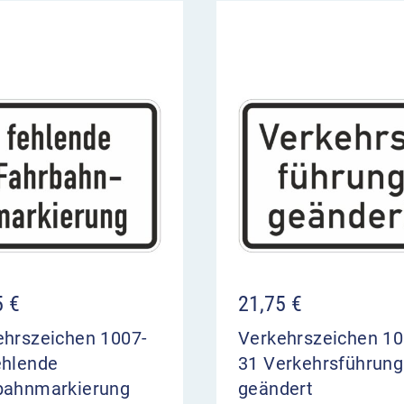
5
€
21,75
€
ehrszeichen 1007-
Verkehrszeichen 10
ehlende
31 Verkehrsführung
bahnmarkierung
geändert