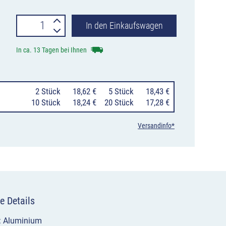
Verkehrszeichen
In den Einkaufswagen
1008-
In ca. 13 Tagen bei Ihnen
30
Vorfahrt
0
2 Stück
18,62 €
0
5 Stück
18,43 €
geändert
10 Stück
18,24 €
20 Stück
17,28 €
Menge
Versandinfo*
e Details
l: Aluminium