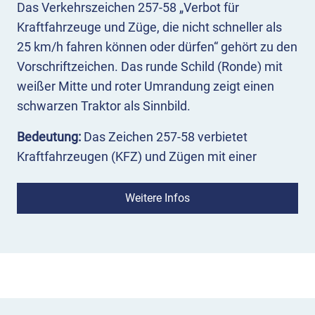
Das Verkehrszeichen 257-58 „Verbot für
Kraftfahrzeuge und Züge, die nicht schneller als
25 km/h fahren können oder dürfen“ gehört zu den
Vorschriftzeichen. Das runde Schild (Ronde) mit
weißer Mitte und roter Umrandung zeigt einen
schwarzen Traktor als Sinnbild.
Bedeutung:
Das Zeichen 257-58 verbietet
Kraftfahrzeugen (KFZ) und Zügen mit einer
Höchstgeschwindigkeit von 25 km/h die
Verkehrsteilnahme. Gemeint sind hier zum
Weitere Infos
Beispiel Traktoren, landwirtschaftliche
Nutzfahrzeuge oder Gespanne aus Traktoren und
Anhängern (Züge).
Einsatz:
Das Verbotsschild 257-58 wird wie alle
Vorschriftszeichen gemäß StVO in der Regel dort