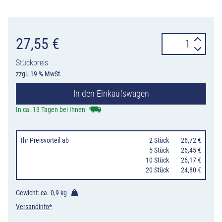
Verkehrszeiche
27,55
€
257-
Stückpreis
58
zzgl. 19 % MwSt.
Verbot
In den Einkaufswagen
für
Kraftfahrzeuge
In ca. 13 Tagen bei Ihnen
und
Züge,
Ihr Preisvorteil
ab
0
2 Stück
26,72 €
die
0
5 Stück
26,45 €
10 Stück
26,17 €
nicht
20 Stück
24,80 €
schneller
als
Gewicht: ca.
0,9 kg
25
Versandinfo*
km/h