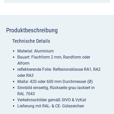
fahren
können
oder
dürfen
Produktbeschreibung
Menge
Technische Details
Material: Aluminium
Bauart: Flachform 2 mm, Randform oder
Alform
reflektierende Folie: Reflexionsklasse RA1, RA2
oder RA3
Maße: 420 oder 600 mm Durchmesser (Ø)
Sinnbild einseitig, Rückseite grau lackiert in
RAL 7043
Verkehrsschilder gemäß StVO & VzKat
Lieferung mit RAL- & CE- Gütezeichen