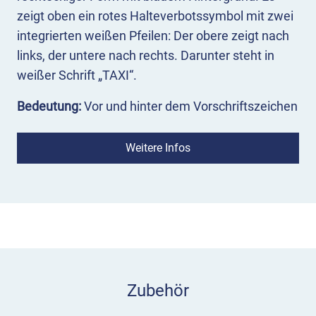
zeigt oben ein rotes Halteverbotssymbol mit zwei
integrierten weißen Pfeilen: Der obere zeigt nach
links, der untere nach rechts. Darunter steht in
weißer Schrift „TAXI“.
Bedeutung:
Vor und hinter dem Vorschriftszeichen
erstreckt sich ein Taxistand. Betriebsbereite
Taxen dürfen hier warten; anderen Fahrzeugen ist
Weitere Infos
das Halten verboten. Ist die Nutzungszeit durch
ein Zusatzzeichen eingeschränkt, darf außerhalb
der angegebenen Zeiten geparkt werden.
Einsatz:
Das Gebots- bzw. Verbotszeichen 229-30
markiert auf der rechten Fahrbahnseite die Mitte
eines Taxenstandplatzes. Der obere weiße Pfeil
Zubehör
im Halteverbotssymbol zeigt nach links zur
Fahrbahn (Taxistand ab hier), der untere weiße