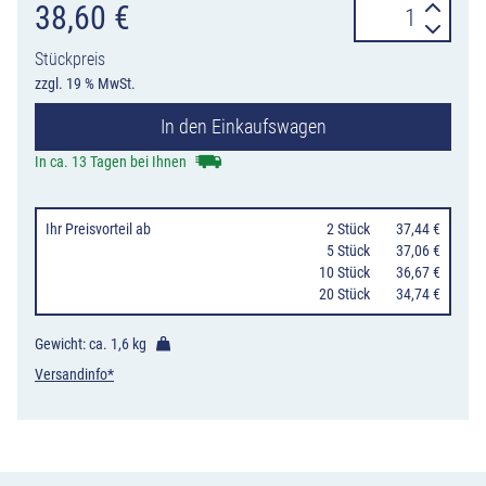
Verkehrszeiche
38,60
€
229-
Stückpreis
30
zzgl. 19 % MwSt.
Taxenstand
In den Einkaufswagen
Mitte,
Aufstellung
In ca. 13 Tagen bei Ihnen
rechts
Menge
Ihr Preisvorteil
ab
0
2 Stück
37,44 €
0
5 Stück
37,06 €
10 Stück
36,67 €
20 Stück
34,74 €
Gewicht: ca.
1,6 kg
Versandinfo*