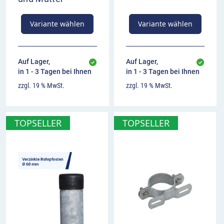
rechts im Überblick
Variante wählen
Variante wählen
kennzeichnet die Mitte eines Taxistandplatzes
auf der rechten Fahrbahnseite
bis hier und ab hier Halteverbot für andere
Auf Lager,
Auf Lager,
Fahrzeuge außer Taxen
in 1 - 3 Tagen bei Ihnen
in 1 - 3 Tagen bei Ihnen
Aufstellung bei besonders langen oder
zzgl. 19 % MwSt.
zzgl. 19 % MwSt.
unübersichtlichen Standplätzen
TOPSELLER
TOPSELLER