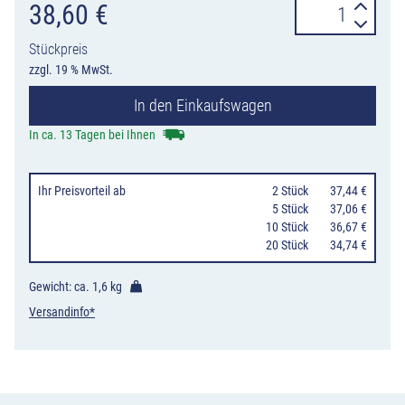
Verkehrszeiche
38,60
€
230-
Stückpreis
10
zzgl. 19 % MwSt.
Ladebereich
In den Einkaufswagen
Anfang,
Aufstellung
In ca. 13 Tagen bei Ihnen
rechts
Menge
Ihr Preisvorteil
ab
0
2 Stück
37,44 €
0
5 Stück
37,06 €
10 Stück
36,67 €
20 Stück
34,74 €
Gewicht: ca.
1,6 kg
Versandinfo*