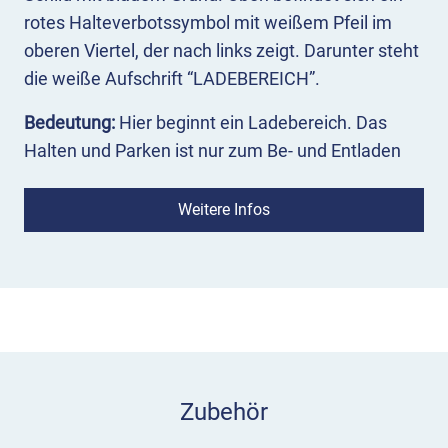
rotes Halteverbotssymbol mit weißem Pfeil im
oberen Viertel, der nach links zeigt. Darunter steht
die weiße Aufschrift “LADEBEREICH”.
Bedeutung:
Hier beginnt ein Ladebereich. Das
Halten und Parken ist nur zum Be- und Entladen
von Fahrzeugen zulässig. Das Be- und Entladen
muss ohne Verzögerung passieren.
Weitere Infos
Einsatz:
Mit dem Vorschriftszeichen 230-10
kennzeichnen Sie auf der rechten Fahrbahnseite
den Beginn eines Ladebereichs. Der weiße Pfeil
im Halteverbotssymbol weist nach links zur
Fahrbahn. Ein Schild mit von der Fahrbahn
wegweisendem Pfeil markiert das Ende des
Zubehör
Ladebereichs.