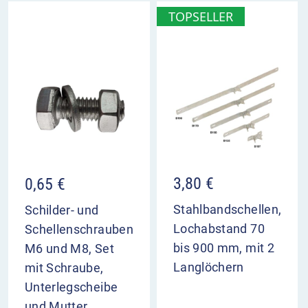
Varianten
: Dieses Schild gibt es mit weißen Pfeilen
TOPSELLER
in unterschiedlichen Ausfühungen, aber auch ganz
ohne Pfeile.
VZ 230-10 Ladebereich Anfang,
Aufstellung rechts im Überblick
kennzeichnet den Beginn eines Ladebereichs
für die rechte Fahrbahnseite
ab hier Halten und Parken nur zum Be- und
Entladen
3,80
€
0,65
€
Stahlbandschellen,
Schilder- und
Lochabstand 70
Schellenschrauben
bis 900 mm, mit 2
M6 und M8, Set
Langlöchern
mit Schraube,
Unterlegscheibe
und Mutter