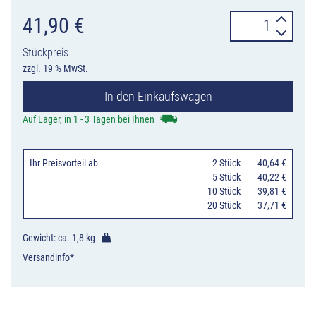
Verkehrszeiche
41,90
€
283-
Stückpreis
20
zzgl. 19 % MwSt.
Absolutes
In den Einkaufswagen
Halteverbot
Ende,
Auf Lager, in 1 - 3 Tagen bei Ihnen
Aufstellung
rechts
Ihr Preisvorteil
ab
0
2 Stück
40,64 €
Menge
0
5 Stück
40,22 €
10 Stück
39,81 €
20 Stück
37,71 €
Gewicht: ca.
1,8 kg
Versandinfo*