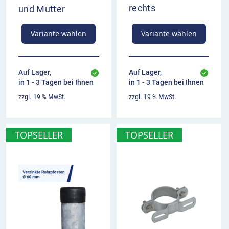
VZ 283-20 Absolutes Halteverbot Ende,
rechts
und Mutter
Aufstellung rechts im Überblick
Variante wählen
Variante wählen
Ende des absoluten Haltverbots
gilt für die Straßenseite, auf der das Schild steht
– hier rechts
Auf Lager,
Auf Lager,
kombinierbar mit Zusatzzeichen zur zeitlichen
in 1 - 3 Tagen bei Ihnen
in 1 - 3 Tagen bei Ihnen
Beschränkung
zzgl. 19 % MwSt.
zzgl. 19 % MwSt.
TOPSELLER
TOPSELLER