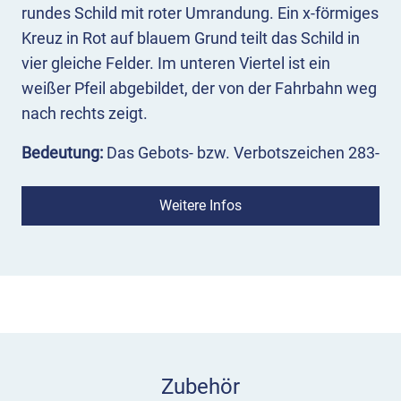
rundes Schild mit roter Umrandung. Ein x-förmiges
Kreuz in Rot auf blauem Grund teilt das Schild in
vier gleiche Felder. Im unteren Viertel ist ein
weißer Pfeil abgebildet, der von der Fahrbahn weg
nach rechts zeigt.
Bedeutung:
Das Gebots- bzw. Verbotszeichen 283-
20 kennzeichnet das Ende des Abschnitts auf der
rechten Straßenseite, in dem es verboten ist, auf
Weitere Infos
der Fahrbahn zu halten.
Einsatz:
Das Zeichen 283-20 StVO – Ende des
absoluten Haltverbots – gilt für die Straßenseite,
auf der es steht, hier in Fahrtrichtung rechts. Es
wird im spitzen Winkel zur Fahrbahn angebracht.
Auch als mobile Variante kann VZ 283-20 das
Zubehör
Ende von Halteverboten markieren,