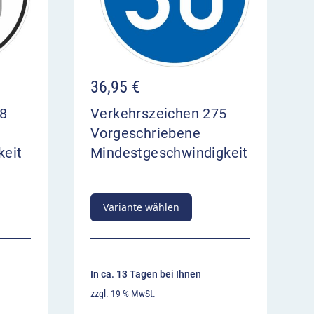
36,95
€
78
Verkehrszeichen 275
n
Vorgeschriebene
keit
Mindestgeschwindigkeit
Variante wählen
In ca. 13 Tagen bei Ihnen
zzgl. 19 % MwSt.