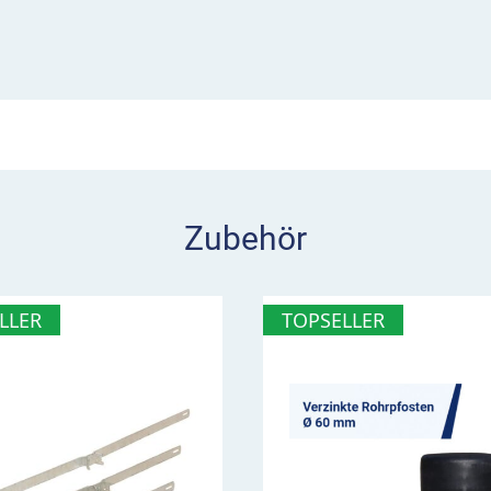
isher gefahren werden.
 auf, die für einen
9 findet sich
Autobahnen am Ende eines
treifen geltende
kehrsfluss fördern soll.
wo oder von wo an die
Zubehör
schwindigkeit im
LLER
TOPSELLER
windigkeit
 gilt