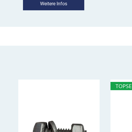
Mindestgeschwindigkeit galt, langsamer als b
Weitere Infos
Einsatz:
VZ 279 hebt die Mindestgeschwindigkeit
Fahrstreifen angeordnet wurde. Das Zeichen 27
beispielsweise auf drei- oder mehrspurigen 
Streckenabschnitts, in dem die für einen Fahrs
Mindestgeschwindigkeit den gleichmäßigen Ver
Als Vorschriftzeichen steht VZ 279 StVO dort, 
Aufhebung des Gebots gilt.
VZ 279 Ende der zulässigen Höchstge
TOPSE
Überblick
Ende der streckenbezogenen Mindestgesch
Einsatz dort, wo oder von wo ab die Vorschrift
Bitte individuelle Werte eingeben!