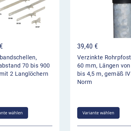
€
39,40
€
bandschellen,
Verzinkte Rohrpfos
abstand 70 bis 900
60 mm, Längen von
mit 2 Langlöchern
bis 4,5 m, gemäß IV
Norm
ante wählen
Variante wählen