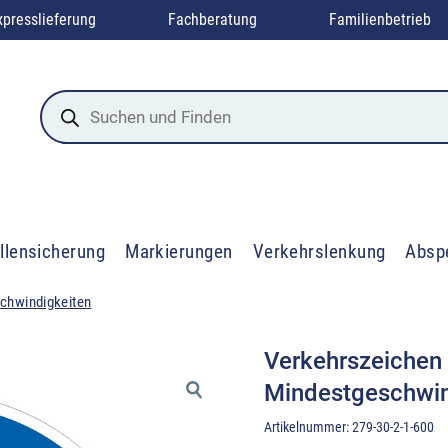
xpresslieferung
Fachberatung
Familienbetrieb
Products
search
llensicherung
Markierungen
Verkehrslenkung
Absp
chwindigkeiten
Verkehrszeichen
Mindestgeschwin
Artikelnummer:
279-30-2-1-600