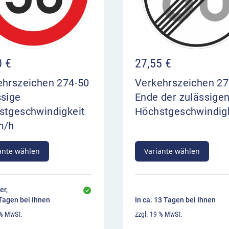
0
€
27,55
€
ehrszeichen 274-50
Verkehrszeichen 2
ssige
Ende der zulässige
stgeschwindigkeit
Höchstgeschwindig
m/h
ante wählen
Variante wählen
er,
 Tagen bei Ihnen
In ca. 13 Tagen bei Ihnen
 % MwSt.
zzgl. 19 % MwSt.