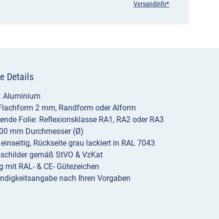
Versandinfo*
e Details
l: Aluminium
 Flachform 2 mm, Randform oder Alform
erende Folie: Reflexionsklasse RA1, RA2 oder RA3
00 mm Durchmesser (Ø)
 einseitig, Rückseite grau lackiert in RAL 7043
sschilder gemäß StVO & VzKat
g mit RAL- & CE- Gütezeichen
ndigkeitsangabe nach Ihren Vorgaben