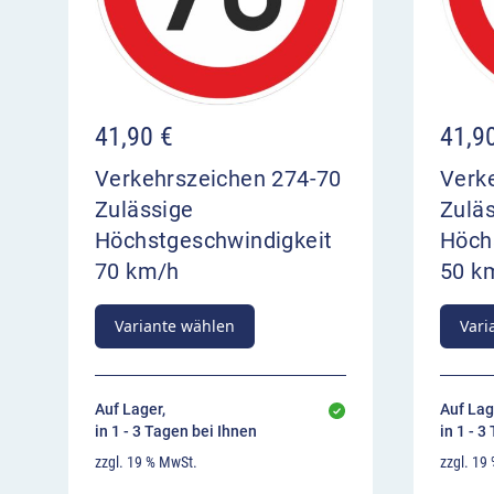
41,90
€
41,9
Verkehrszeichen 274-70
Verk
Zulässige
Zulä
Höchstgeschwindigkeit
Höch
70 km/h
50 k
Variante wählen
Vari
Auf Lager,
Auf Lag
in 1 - 3 Tagen bei Ihnen
in 1 - 3
zzgl. 19 % MwSt.
zzgl. 19