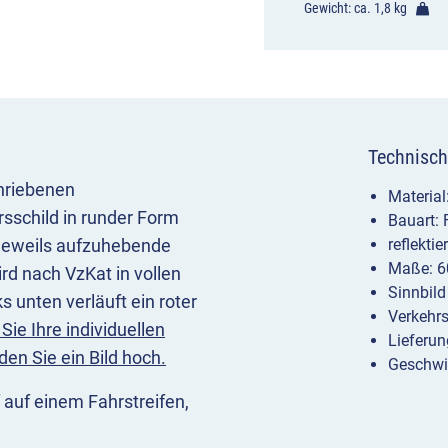
Gewicht: ca.
1,8 kg
Technisch
hriebenen
Materia
rsschild in runder Form
Bauart:
e jeweils aufzuhebende
reflekti
Maße: 6
rd nach VzKat in vollen
Sinnbild
 unten verläuft ein roter
Verkehr
 Sie Ihre individuellen
Lieferun
den Sie ein Bild hoch.
Geschwi
 auf einem Fahrstreifen,
chnitt eine