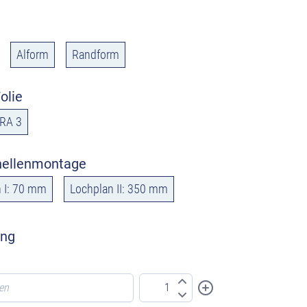
Alform
Randform
olie
RA 3
hellenmontage
 I: 70 mm
Lochplan II: 350 mm
ung