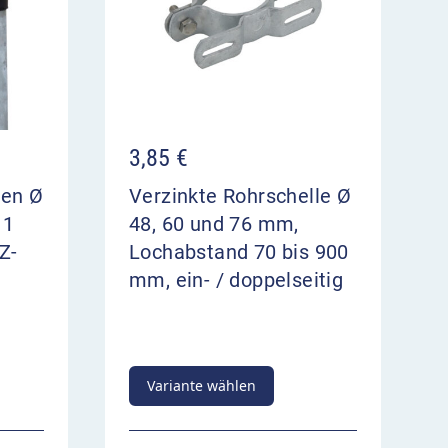
3,85
€
ten Ø
Verzinkte Rohrschelle Ø
 1
48, 60 und 76 mm,
Z-
Lochabstand 70 bis 900
mm, ein- / doppelseitig
Variante wählen