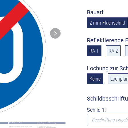
Bauart
2 mm Flachschild
Reflektierende F
RA 1
RA 2
Lochung zur Sc
Keine
Lochplan
Schildbeschrift
Schild 1: