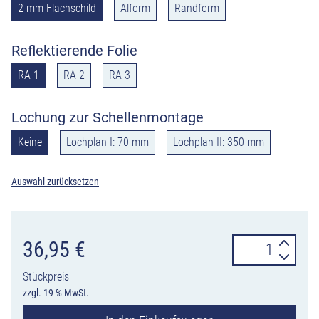
2 mm Flachschild
Alform
Randform
Reflektierende Folie
RA 1
RA 2
RA 3
Lochung zur Schellenmontage
Keine
Lochplan I: 70 mm
Lochplan II: 350 mm
Auswahl zurücksetzen
Verkehrszeiche
36,95
€
268
Stückpreis
Schneeketten
zzgl. 19 % MwSt.
vorgeschrieben