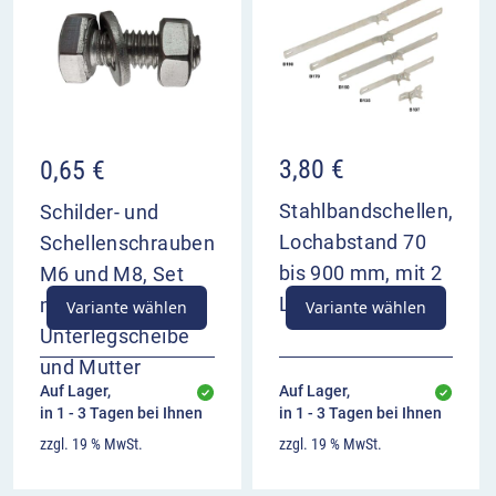
Überblick
der nachfolgende Streckenabschnitt darf nur
mit Schneeketten befahren werden
Aufstellung des Zeichens nur bei
entsprechenden Wetterlagen
3,80
€
0,65
€
Stahlbandschellen,
Schilder- und
Lochabstand 70
Schellenschrauben
bis 900 mm, mit 2
M6 und M8, Set
Langlöchern
mit Schraube,
Variante wählen
Variante wählen
Unterlegscheibe
und Mutter
Auf Lager,
Auf Lager,
in 1 - 3 Tagen bei Ihnen
in 1 - 3 Tagen bei Ihnen
zzgl. 19 % MwSt.
zzgl. 19 % MwSt.