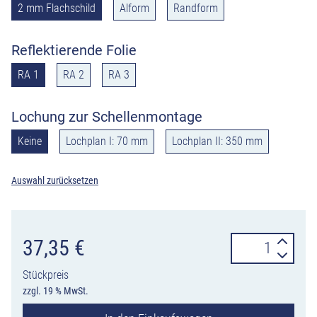
2 mm Flachschild
Alform
Randform
Reflektierende Folie
RA 1
RA 2
RA 3
Lochung zur Schellenmontage
Keine
Lochplan I: 70 mm
Lochplan II: 350 mm
Auswahl zurücksetzen
Verkehrszeiche
37,35
€
244.1
Stückpreis
Beginn
zzgl. 19 % MwSt.
einer