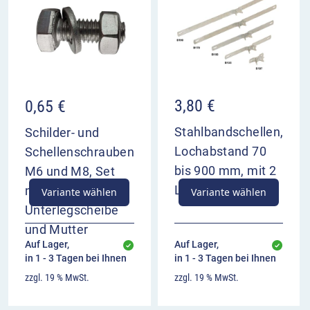
Fahrzeuge freigegeben werden. Der Radverkehr
darf nicht gefährdet oder behindert werden.
Besonderheiten:
Fahrradstraßen werden im
Rahmen der Planung eines Radwegenetzes häufig
3,80
€
0,65
€
dort eingerichtet, wo eine hohe Fahrraddichte
herrscht oder zu erwarten ist.
Stahlbandschellen,
Schilder- und
Lochabstand 70
Schellenschrauben
VZ 244.1 Beginn einer Fahrradstraße im
bis 900 mm, mit 2
M6 und M8, Set
Überblick
Langlöchern
mit Schraube,
Variante wählen
Variante wählen
kennzeichnet den Beginn einer Fahrradstraße
Unterlegscheibe
zugelassen sind grundsätzlich nur Fahrräder
und Mutter
und Elektrokleinstfahrzeuge
Auf Lager,
Auf Lager,
Verkehrsverbot für anderen Fahrzeugverkehr
in 1 - 3 Tagen bei Ihnen
in 1 - 3 Tagen bei Ihnen
Freigabe für anderen Fahrverkehr
zzgl. 19 % MwSt.
zzgl. 19 % MwSt.
ausnahmsweise durch Zusatzzeichen möglich