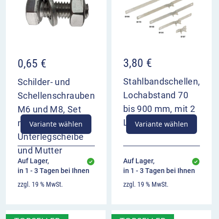
VZ 244.4 Ende einer Fahrradzone im
Überblick
kennzeichnet das Ende einer Fahrradzone
Aufhebung des Verkehrsverbots für anderen
3,80
€
0,65
€
Fahrzeugverkehr
Stahlbandschellen,
Schilder- und
Lochabstand 70
Schellenschrauben
bis 900 mm, mit 2
M6 und M8, Set
Langlöchern
mit Schraube,
Variante wählen
Variante wählen
Unterlegscheibe
und Mutter
Auf Lager,
Auf Lager,
in 1 - 3 Tagen bei Ihnen
in 1 - 3 Tagen bei Ihnen
zzgl. 19 % MwSt.
zzgl. 19 % MwSt.