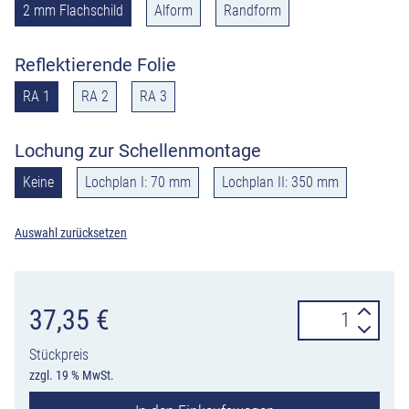
2 mm Flachschild
Alform
Randform
Reflektierende Folie
RA 1
RA 2
RA 3
Lochung zur Schellenmontage
Keine
Lochplan I: 70 mm
Lochplan II: 350 mm
Auswahl zurücksetzen
Verkehrszeiche
37,35
€
244.4
Stückpreis
Ende
zzgl. 19 % MwSt.
einer