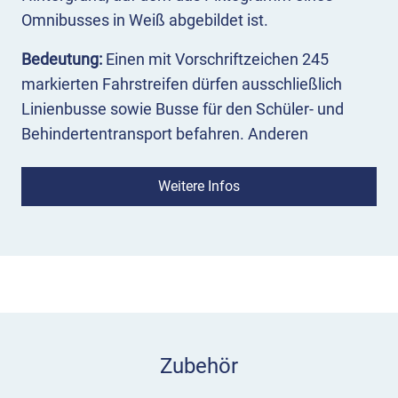
Omnibusses in Weiß abgebildet ist.
Bedeutung:
Einen mit Vorschriftzeichen 245
markierten Fahrstreifen dürfen ausschließlich
Linienbusse sowie Busse für den Schüler- und
Behindertentransport befahren. Anderen
Verkehrsarten ist die Nutzung untersagt.
Weitere Infos
Einsatz:
Das Zeichen 245 markiert Fahrstreifen,
die den Bussen des öffentlichen Verkehrs sowie
dem Schüler- und Behindertenverkehr vorbehalten
sind. Das Zeichen soll an jeder Kreuzung und
Einmündung wiederholt werden. Zusätzlich kann
die Fahrbahnmarkierung „BUS” aufgetragen
werden. Wo erforderlich, kennzeichnet VZ 245
Zubehör
plus Zusatzzeichen „Ende” das Ende des
Sonderfahrstreifens. Bussonderfahrstreifen