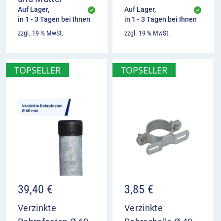
markiert Fahrstreifen ausschließlich für den
Auf Lager,
Auf Lager,
Linienbus-, Schüler- und Behindertenverkehr
in 1 - 3 Tagen bei Ihnen
in 1 - 3 Tagen bei Ihnen
es besteht ein Verkehrsverbot für alle anderen
zzgl. 19 % MwSt.
zzgl. 19 % MwSt.
Verkehrsarten
bestimmte Verkehrsarten können durch
Zusatzzeichen zugelassen werden
TOPSELLER
TOPSELLER
39,40
€
3,85
€
Verzinkte
Verzinkte