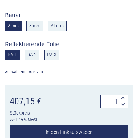
Bauart
2 mm
3 mm
Alform
Reflektierende Folie
RA 1
RA 2
RA 3
Auswahl zurücksetzen
Verkehrszeiche
407,15
€
501-
Stückpreis
21
zzgl. 19 % MwSt.
Überleitungstaf
In den Einkaufswagen
ohne