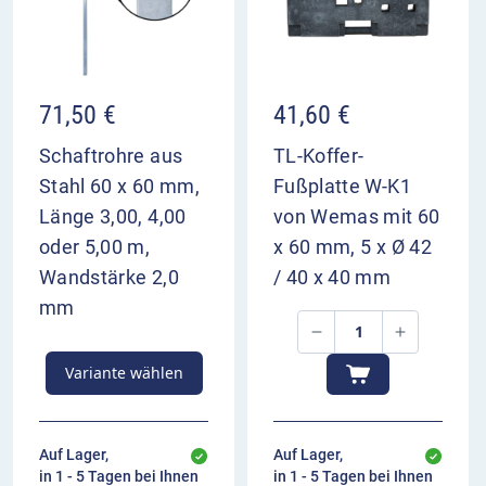
VZ 501-21 im Überblick
kündigt die Überleitung von 2 Fahrstreifen nach
rechts an
71,50
€
41,60
€
dient zur Vorwarnung der Verkehrsteilnehmer
Aufstellung 200 m und 400 m vor dem
Schaftrohre aus
TL-Koffer-
Bezugspunkt
Stahl 60 x 60 mm,
Fußplatte W-K1
Länge 3,00, 4,00
von Wemas mit 60
oder 5,00 m,
x 60 mm, 5 x Ø 42
Wandstärke 2,0
/ 40 x 40 mm
mm
Variante wählen
Auf Lager,
Auf Lager,
in 1 - 5 Tagen bei Ihnen
in 1 - 5 Tagen bei Ihnen