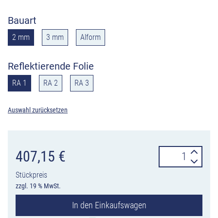
Bauart
2 mm
3 mm
Alform
Reflektierende Folie
RA 1
RA 2
RA 3
Auswahl zurücksetzen
Verkehrszeiche
407,15
€
541-
Stückpreis
20
zzgl. 19 % MwSt.
Aufweitungstaf
In den Einkaufswagen
ohne