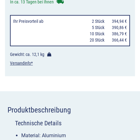
Gegenverkehr,
In ca. 13 Tagen bei Ihnen
1-
streifig
Ihr Preisvorteil
ab
0
2 Stück
394,94 €
plus
0
5 Stück
390,86 €
10 Stück
386,79 €
Fahrstreifen
20 Stück
366,44 €
rechts
Menge
Gewicht: ca.
12,1 kg
Versandinfo*
Produktbeschreibung
Technische Details
Material: Aluminium