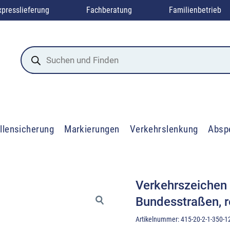
xpresslieferung
Fachberatung
Familienbetrieb
Products
search
llensicherung
Markierungen
Verkehrslenkung
Absp
Verkehrszeichen
Bundesstraßen, 
Artikelnummer:
415-20-2-1-350-1