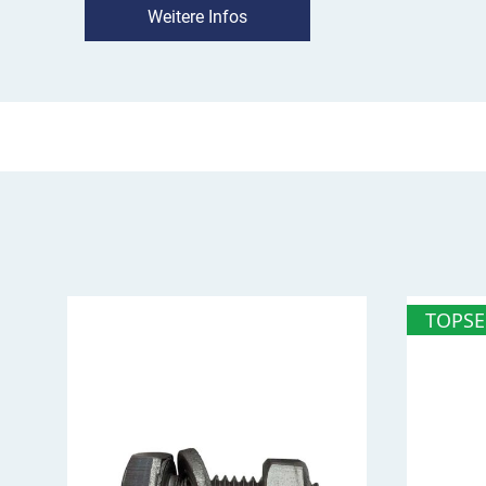
Verkehrsteilnehmende hier rechts abbiegen bz
Weitere Infos
müssen, um über die angegebene Bundesstraß
zu erreichen; es weist zudem darauf hin, wie we
Einsatz:
Das Zeichen 415-20 gehört zu den We
als Orientierungshilfe direkt am Entscheidungs
Entscheidungspunkte gelten die Abbiegestelle
Knotenpunkten die Stelle, an der der Spurwech
muss. Wie alle Pfeilwegweiser steht das Zeich
hinter der Stelle, an der abgebogen wird.
TOPSE
Besonderheit:
Bei der Auswahl der Ziele soll d
Bundesstraßenverzeichnis beachtet werden, da
der Bundesstraßen sowie die Entfernungen ben
VZ 415-20 Pfeilwegweiser auf Bundes
rechtsweisend im Überblick