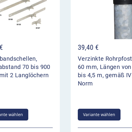
Informationen an
€
39,40
€
bandschellen,
Verzinkte Rohrpfos
abstand 70 bis 900
60 mm, Längen von
mit 2 Langlöchern
bis 4,5 m, gemäß IV
Norm
ante wählen
Variante wählen