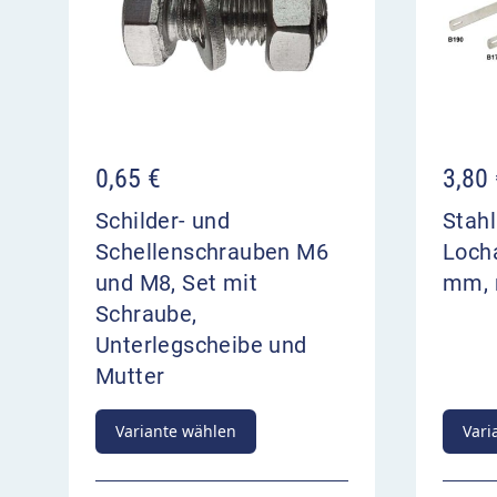
gibt die Abbiegerichtung und wegweisende 
steht direkt am Entscheidungspunkt
Anbringung hinter der Abbiegestelle
0,65
€
3,80
Schilder- und
Stahl
Schellenschrauben M6
Loch
und M8, Set mit
mm, 
Schraube,
Unterlegscheibe und
Mutter
Variante wählen
Vari