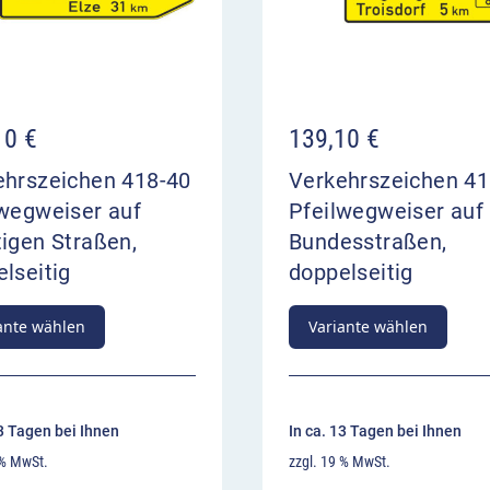
10
€
139,10
€
ehrszeichen 418-40
Verkehrszeichen 41
lwegweiser auf
Pfeilwegweiser auf
igen Straßen,
Bundesstraßen,
lseitig
doppelseitig
ante wählen
Variante wählen
13 Tagen bei Ihnen
In ca. 13 Tagen bei Ihnen
 % MwSt.
zzgl. 19 % MwSt.