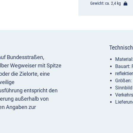
Gewicht: ca.
2,4 kg
Technisch
auf Bundesstraßen,
Materia
elber Wegweiser mit Spitze
Bauart:
der die Zielorte, eine
reflekti
Größen:
eilige
Sinnbild
sführung entspricht den
Verkehr
derung außerhalb von
Lieferun
len Angaben zur
rm zeigt an, dass