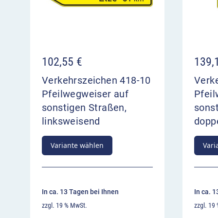
102,55
€
139,
Verkehrszeichen 418-10
Verk
Pfeilwegweiser auf
Pfei
sonstigen Straßen,
sonst
linksweisend
doppe
Variante wählen
Vari
In ca. 13 Tagen bei Ihnen
In ca. 
zzgl. 19 % MwSt.
zzgl. 19