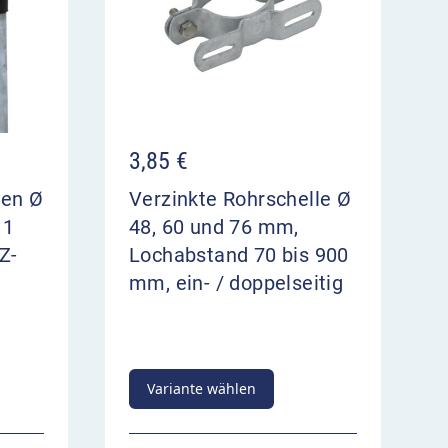
3,85
€
ten Ø
Verzinkte Rohrschelle Ø
 1
48, 60 und 76 mm,
Z-
Lochabstand 70 bis 900
mm, ein- / doppelseitig
Variante wählen