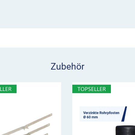
w. die Spur wechseln
e ein oder mehrere Ziele
it diese entfernt sind.
gweisern. Diese stehen
punkt. Als
 oder bei komplexen
sel eingeleitet werden
Zubehör
en 415-20 in der Regel
LLER
TOPSELLER
as
s die Fern- und Nahziele
achbarter Ziele enthält.
straßen,