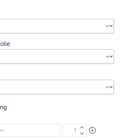
olie
ung