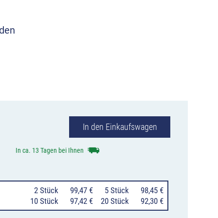
aden
 sie ein Foto
In den Einkaufswagen
In ca. 13 Tagen bei Ihnen
0
2 Stück
99,47 €
0
5 Stück
98,45 €
10 Stück
97,42 €
20 Stück
92,30 €