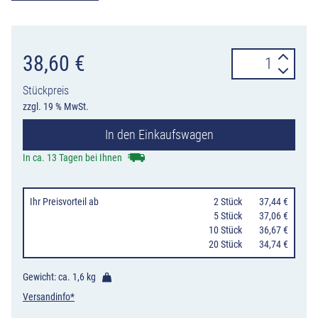
Verkehrszeiche
38,60
€
422-
Stückpreis
25
zzgl. 19 % MwSt.
Wegweiser
In den Einkaufswagen
für
Fahrzeuge
In ca. 13 Tagen bei Ihnen
mit
wassergefährd
Ihr Preisvorteil
ab
0
2 Stück
37,44 €
Ladung,
0
5 Stück
37,06 €
10 Stück
36,67 €
rechts
20 Stück
34,74 €
einordnen
Menge
Gewicht: ca.
1,6 kg
Versandinfo*