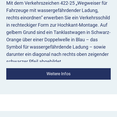
Mit dem Verkehrszeichen 422-25 „Wegweiser für
Fahrzeuge mit wassergefährdender Ladung,
rechts einordnen“ erwerben Sie ein Verkehrsschild
in rechteckiger Form zur Hochkant-Montage. Auf
gelbem Grund sind ein Tanklastwagen in Schwarz-
Orange über einer Doppelwelle in Blau – das
Symbol für wassergefährdende Ladung – sowie
darunter ein diagonal nach rechts oben zeigender
schwarzer Pfeil abgebildet.
Bedeutung:
Das Richtzeichen 422-25 weist darauf
Weitere Infos
hin, dass die Ausweichstrecke für Fahrzeuge mit
wassergefährdender Ladung durch einen Wechsel
auf die rechte Spur zu erreichen ist.
Einsatz:
VZ 422-25 gehört zu den Wegweisern für
bestimmte Verkehrsarten. Das Zeichen 422-25