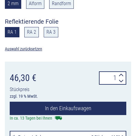
2 mm
Alform
Randform
Reflektierende Folie
RA 1
RA 2
RA 3
Auswahl zurücksetzen
Verkehrszeiche
46,30
€
457.1
Stückpreis
Umleitungsank
zzgl. 19 % MwSt.
Menge
In den Einkaufswagen
In ca. 13 Tagen bei Ihnen