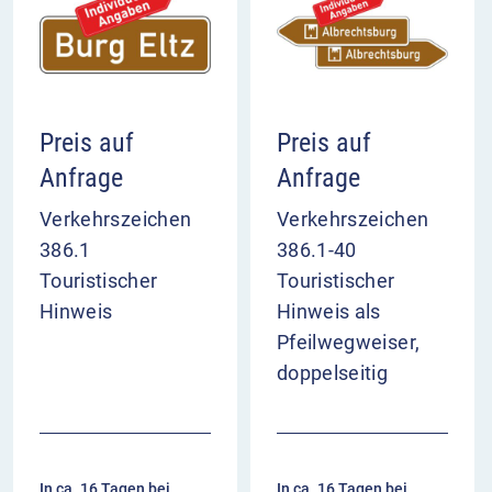
Zeichen 386.3-50 steht allein.
VZ 386.3-50 Erinnerungstafel gemäß
„Brocken-Erklärung“ im Überblick
Tafel erinnert an innerdeutschen Grenzverlauf
Preis auf
Preis auf
steht an Stellen, wo wiedereröffnete Straßen
Anfrage
Anfrage
frühere Grenze queren
wird nicht mit anderen Verkehrszeichen
Verkehrszeichen
Verkehrszeichen
kombiniert
386.1
386.1-40
Touristischer
Touristischer
Hinweis
Hinweis als
Pfeilwegweiser,
doppelseitig
In ca. 16 Tagen bei
In ca. 16 Tagen bei