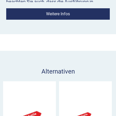
beachten Sie auch, dass die Ausführung in
Randform (mit umgebördeltem Rand) bei dieser
Weitere Infos
Unterrichtungstafel nicht möglich ist.
Bedeutung:
Das Richtzeichen 386.3-50 erinnert
daran, dass in unmittelbarer Nähe zum
Aufstellungsort der Tafel die ehemalige
innerdeutsche Grenze verlief.
Einsatz:
VZ 386.3-50 verdankt seine Entstehung
einer 2007 auf dem Brocken unterzeichneten
Alternativen
Absichtserklärung der deutschen
Verkehrsminister. Demnach sollen an Stellen, wo
Straßen die ehemalige deutsch-deutsche Grenze
bzw. den Verlauf der Berliner Mauer queren und
nach der Grenzöffnung wiedereröffnet wurden,
Erinnerungstafeln angebracht werden. Das