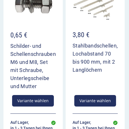
ortsfremden Verkehr
Anbringung in der Regel auf stark befahrenen
Straßen
3,80
€
0,65
€
Stahlbandschellen,
Schilder- und
Lochabstand 70
Schellenschrauben
bis 900 mm, mit 2
M6 und M8, Set
Langlöchern
mit Schraube,
Unterlegscheibe
und Mutter
Variante wählen
Variante wählen
Auf Lager,
Auf Lager,
in 1 - 3 Tagen bei Ihnen
in 1 - 3 Tagen bei Ihnen