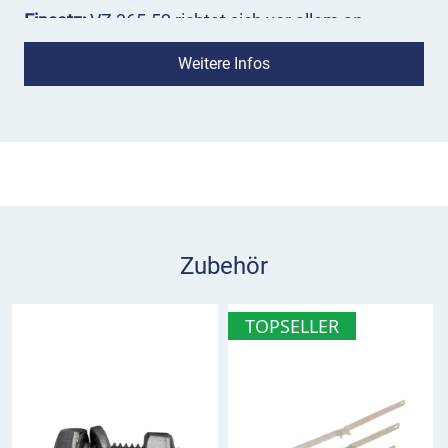
Einsatz:
VZ 365-52 richtet sich vor allem an
Ortsunkundige und kommt üblicherweise dort zum
Weitere Infos
Einsatz, wo das Vorhandensein einer Tankstelle
nicht vermutet wird, zum Beispiel an Autobahnen
und sonstigen stark befahrenen Fernstraßen.
Grundsätzlich können Hinweise auf Tankstellen
auch außerhalb des Autobahnnetzes sinnvoll sein,
wenn sie der Verkehrssicherheit und der
Verbesserung der Verkehrsabläufe dienen.
Zubehör
Varianten:
Das Zeichen für Tankstellen gibt es bei
uns auch jeweils mit dem Hinweis auf Autogas
TOPSELLER
(VZ 365-53) sowie Erdgas (VZ 365-54).
VZ 365-52 Tankstelle im Überblick
Hinweis auf eine Tankstelle, vor allem für den