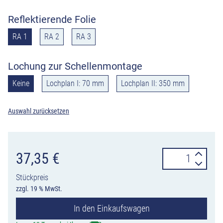
Reflektierende Folie
RA 1
RA 2
RA 3
Lochung zur Schellenmontage
Keine
Lochplan I: 70 mm
Lochplan II: 350 mm
Auswahl zurücksetzen
Verkehrszeiche
37,35
€
365-
Stückpreis
52
zzgl. 19 % MwSt.
Tankstelle
In den Einkaufswagen
Menge