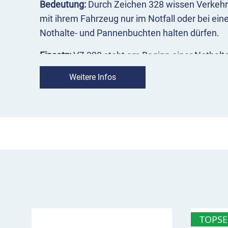
Bedeutung:
Durch Zeichen 328 wissen Verkehr
mit ihrem Fahrzeug nur im Notfall oder bei ein
Nothalte- und Pannenbuchten halten dürfen.
Einsatz:
VZ 328 steht am Beginn einer Nothal
erforderlich, kann das Zeichen in Kombination
Weitere Infos
zur Entfernung auch in ausreichendem Abstand
300 Meter – angebracht werden.
VZ 328 Nothalte- und Pannenbucht im 
Halten nur im Notfall auf dem Pannenstreife
Aufstellung am Beginn der Buchten
Kombination mit Zusatzzeichen zur Entfer
TOPSE