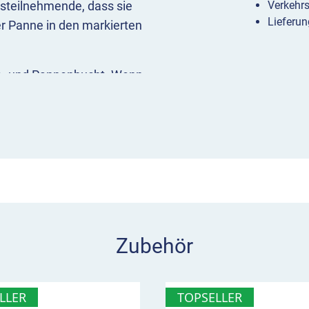
steilnehmende, dass sie
Verkehr
Lieferun
er Panne in den markierten
te- und Pannenbucht. Wenn
 mit einem Zusatzzeichen
 vorher – im Tunnel ca.
Überblick
n erlaubt
nungsangabe möglich
Zubehör
LLER
TOPSELLER