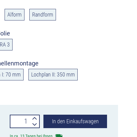
Alform
Randform
olie
RA 3
hellenmontage
 I: 70 mm
Lochplan II: 350 mm
Verkehrszeichen
In den Einkaufswagen
328
In ca. 13 Tagen bei Ihnen