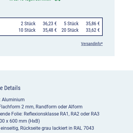
Nothalte-
und
0
2 Stück
36,23 €
0
5 Stück
35,86 €
Pannenbucht
10 Stück
35,48 €
20 Stück
33,62 €
Menge
Versandinfo*
e Details
l: Aluminium
 Flachform 2 mm, Randform oder Alform
erende Folie: Reflexionsklasse RA1, RA2 oder RA3
00 x 600 mm (HxB)
 einseitig, Rückseite grau lackiert in RAL 7043