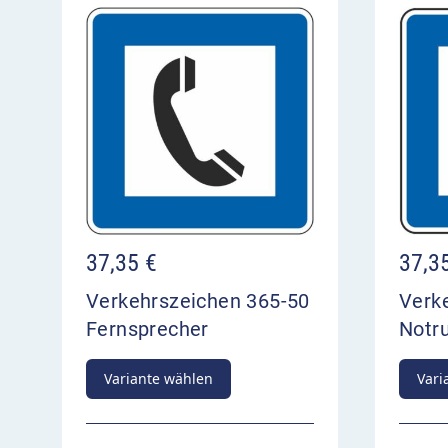
37,35
€
37,3
Verkehrszeichen 365-50
Verk
Fernsprecher
Notr
Variante wählen
Vari