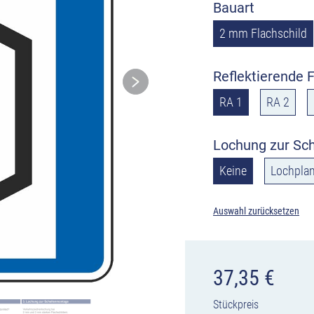
Bauart
2 mm Flachschild
Reflektierende F
RA 1
RA 2
Lochung zur Sc
Keine
Lochplan
Auswahl zurücksetzen
37,35
€
Stückpreis