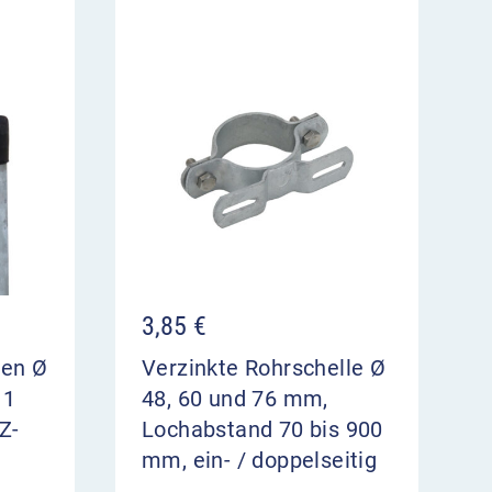
3,85
€
ten Ø
Verzinkte Rohrschelle Ø
 1
48, 60 und 76 mm,
Z-
Lochabstand 70 bis 900
mm, ein- / doppelseitig