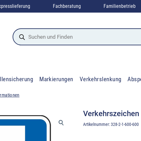
xpresslieferung
Fachberatung
Familienbetrieb
Products
search
llensicherung
Markierungen
Verkehrslenkung
Absp
ormationen
Verkehrszeichen
Artikelnummer:
328-2-1-600-600