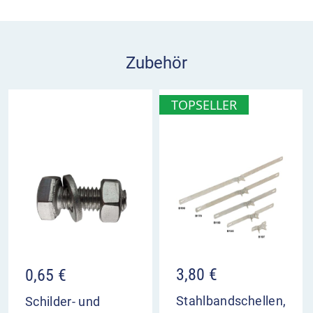
individuell angepasst werden. Das Schild eignet
sich für den Einsatz auf Privatgeländen.
Parkverbotsschild PVR1 im Überblick
Zubehör
weist auf ein Halteverbot im beschilderten
Bereich hin
TOPSELLER
kann mit eigenem Text individuell angepasst
werden
für den Einsatz auf Privatgeländen
3,80
€
0,65
€
Stahlbandschellen,
Schilder- und