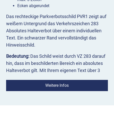
Ecken abgerundet
Das rechteckige Parkverbotsschild PVR1 zeigt auf
weißem Untergrund das Verkehrszeichen 283
Absolutes Halteverbot über einem individuellen
Text. Ein schwarzer Rand vervollständigt das
Hinweisschild.
Bedeutung:
Das Schild weist durch VZ 283 darauf
hin, dass im beschilderten Bereich ein absolutes
Halteverbot gilt. Mit Ihrem eigenen Text über 3
Zeilen können Sie die Aussage verstärken,
begründen oder ein Abschleppen androhen.
Weitere Infos
Einsatz:
Das Parkverbotsschild PVR1 dient zur
Abschreckung von Falschparkern und kann für
weitere Zwecke mit einem eigenen Text