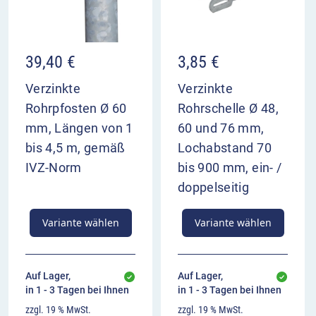
mm) oder Lochplan II (Lochabstand 70 – 700 mm)
für die von Ihnen gewählten Schilderschellen für
die Verkehrszeichenmontage am
39,40
€
3,85
€
Rundrohrpfosten oder Schildermasten.
Selbstverständlich können Sie die Straßenschilder
Verzinkte
Verzinkte
auch ohne Lochung bestellen – dies ist als
Rohrpfosten Ø 60
Rohrschelle Ø 48,
Standard bei der Variantenauswahl bereits
mm, Längen von 1
60 und 76 mm,
hinterlegt. Bitte beachten Sie hierzu auch unsere
bis 4,5 m, gemäß
Lochabstand 70
weiterführenden Informationen direkt neben der
IVZ-Norm
bis 900 mm, ein- /
Variantenauswahl „Lochung“ (bitte direkt auf den
doppelseitig
Info-Button klicken).
Variante wählen
Variante wählen
Verkehrszeichenqualität |
Schilderlieferung
Unser Warn- und Hinweisschild Z2429 mit Symbol
Auf Lager,
Auf Lager,
Abschleppwagen und Text: "Widerrechtlich
in 1 - 3 Tagen bei Ihnen
in 1 - 3 Tagen bei Ihnen
geparkte Fahrzeuge werden kostenpflichtig
zzgl. 19 % MwSt.
zzgl. 19 % MwSt.