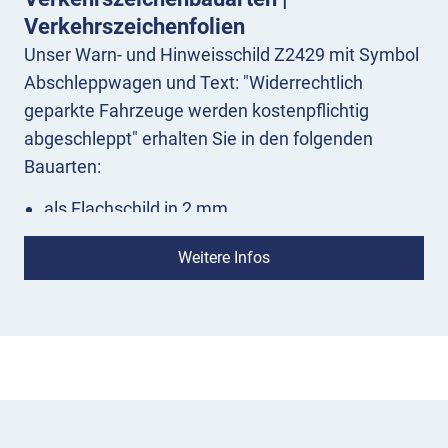
Verkehrszeichenfolien
Unser Warn- und Hinweisschild Z2429 mit Symbol
Abschleppwagen und Text: "Widerrechtlich
geparkte Fahrzeuge werden kostenpflichtig
abgeschleppt" erhalten Sie in den folgenden
Bauarten:
als Flachschild in 2 mm
als Randformausführung mit umgebördeltem
Rand
Weitere Infos
als Alformausführung mit zusätzlichem
Aluminiumprofilrahmen
Alle Bauarten bestehen aus leichtem und
rostfreiem Aluminium. Unsere Straßenschilder
erhalten Sie, je nach Verkehrszeichentyp, mit einer
Verkehrszeichenfolie in den Reflexklassen RA 1