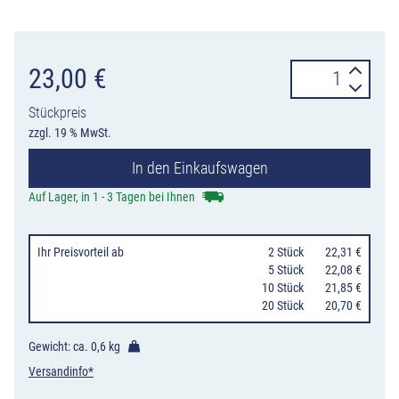
Hinweisschild
23,00
€
Widerrechtlich
Stückpreis
geparkte
zzgl. 19 % MwSt.
Fahrzeuge
In den Einkaufswagen
werden
kostenpflichtig
Auf Lager, in 1 - 3 Tagen bei Ihnen
abgeschleppt
Menge
Ihr Preisvorteil
ab
0
2 Stück
22,31 €
0
5 Stück
22,08 €
10 Stück
21,85 €
20 Stück
20,70 €
Gewicht: ca.
0,6 kg
Versandinfo*