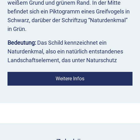
weißem Grund und grünem Rand. In der Mitte
befindet sich ein Piktogramm eines Greifvogels in
Schwarz, darüber der Schriftzug “Naturdenkmal”
in Grün.
Bedeutung:
Das Schild kennzeichnet ein
Naturdenkmal, also ein natürlich entstandenes
Landschaftselement, das unter Naturschutz
gestellt ist. Dabei kann es sich beispielsweise um
einen einzelnen Baum, eine Höhle oder Quelle,
Weitere Infos
oder auch um ein Flächennaturdenkmal wie einen
Felsengarten oder eine Wiese handeln.
Der Schutz dieser Denkmäler ist durch ihre
Seltenheit, Eigenart oder Schönheit begründet und
bedeutet ein weitgehendes Veränderungsverbot.
Näher bestimmt wird es im jeweiligen