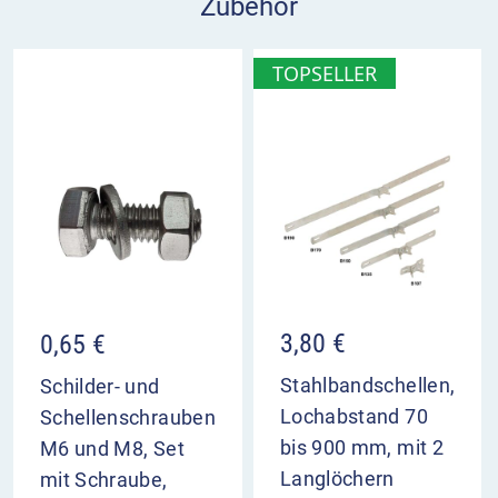
Zubehör
Landesrecht.
Einsatz:
Das Schild Naturdenkmal steht in
TOPSELLER
unmittelbarer Nähe des zu schützenden Elements
oder wird, vor allem im Fall von Bäumen, direkt
daran angebracht.
Schild Naturdenkmal im Überblick
kennzeichnet ein Naturdenkmal
beispielsweise ein Baum, eine Quelle oder ein
Felsengarten
Einzelheiten sind landesrechtlich näher
3,80
€
0,65
€
bestimmt
Stahlbandschellen,
Schilder- und
Lochabstand 70
Schellenschrauben
bis 900 mm, mit 2
M6 und M8, Set
Langlöchern
mit Schraube,