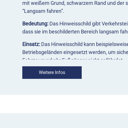
mit weißem Grund, schwarzem Rand und der s
“Langsam fahren”.
Bedeutung:
Das Hinweisschild gibt Verkehrst
dass sie im beschilderten Bereich langsam fahr
Einsatz:
Das Hinweisschild kann beispielsweise
Betriebsgeländen eingesetzt werden, um sicher
Fahrzeugverkehr Fußgänger nicht gefährdet.
Hinweisschild Langsam fahren im Übe
Weitere Infos
Fahrzeugverkehr soll langsam fahren
Einsatz auf Parkplätzen oder Betriebsgelän