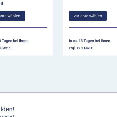
hr
ante wählen
Variante wählen
13 Tagen bei Ihnen
In ca. 13 Tagen bei Ihnen
 % MwSt.
zzgl. 19 % MwSt.
lden!
e mehr!