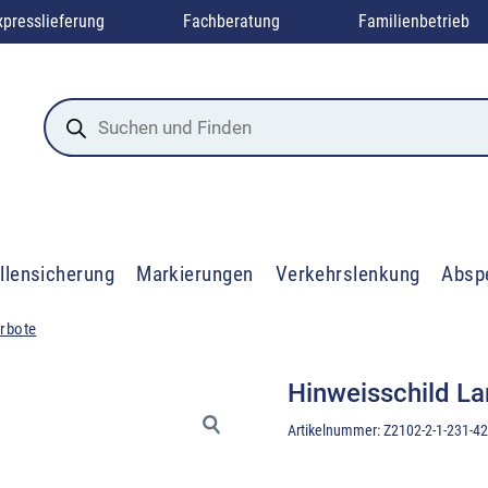
xpresslieferung
Fachberatung
Familienbetrieb
Products
search
llensicherung
Markierungen
Verkehrslenkung
Absp
erbote
Hinweisschild L
Artikelnummer:
Z2102-2-1-231-4