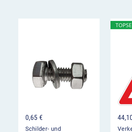
TOPSE
0,65
€
44,1
Schilder- und
Verk