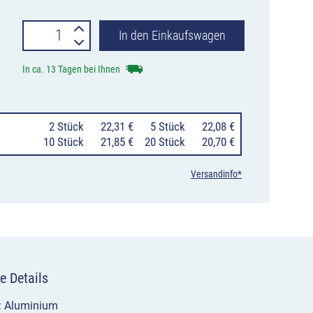
Hinweisschild
In den Einkaufswagen
Langsam
In ca. 13 Tagen bei Ihnen
fahren
Menge
0
2 Stück
22,31 €
0
5 Stück
22,08 €
10 Stück
21,85 €
20 Stück
20,70 €
Versandinfo*
e Details
l: Aluminium