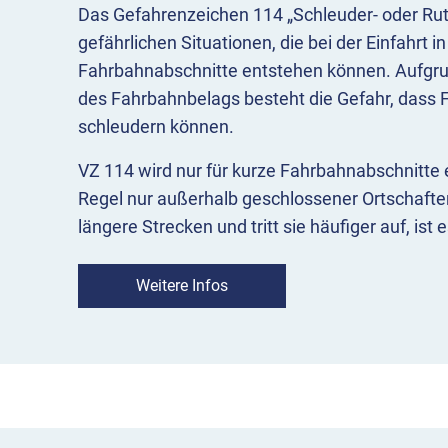
Das Gefahrenzeichen 114 „Schleuder- oder Rut
gefährlichen Situationen, die bei der Einfahrt 
Fahrbahnabschnitte entstehen können. Aufgrun
des Fahrbahnbelags besteht die Gefahr, dass 
schleudern können.
VZ 114 wird nur für kurze Fahrbahnabschnitte 
Regel nur außerhalb geschlossener Ortschaften.
längere Strecken und tritt sie häufiger auf, ist 
Höchstgeschwindigkeit bei Nässe zu begrenz
nicht zum Einsatz.
Weitere Infos
Bei verschmutzten Fahrbahnen, beispielsweise
landwirtschaftliche Fahrzeuge, wird das Verk
aufgestellt, wenn die Gefahr, die von der Ver
schwer zu erkennen ist und wenn die Verschmu
beseitigt werden kann.