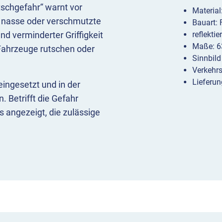
schgefahr“ warnt vor
Materia
in nasse oder verschmutzte
Bauart:
d verminderter Griffigkeit
reflekti
Maße: 6
Fahrzeuge rutschen oder
Sinnbild
Verkehr
Lieferun
eingesetzt und in der
 Betrifft die Gefahr
es angezeigt, die zulässige
en. Dann kommt VZ 114
 durch Vieh oder
ehrszeichen 114 nur dann
schmutzung ausgeht,
tzung nicht sofort