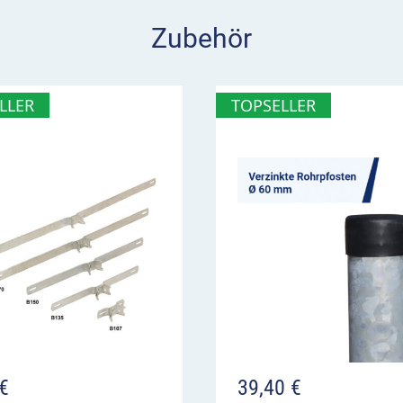
im Überblick
Zubehör
ng auf nasse oder
LLER
TOPSELLER
hen
 schwer erkennbar und
€
39,40
€