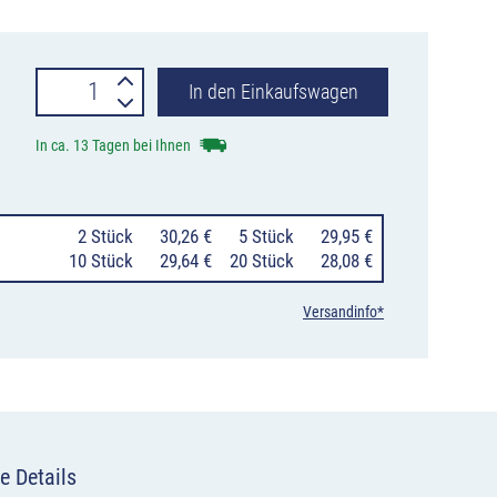
Verkehrszeichen
In den Einkaufswagen
114
In ca. 13 Tagen bei Ihnen
Schleuder-
oder
0
2 Stück
30,26 €
0
5 Stück
29,95 €
Rutschgefahr
10 Stück
29,64 €
20 Stück
28,08 €
Menge
Versandinfo*
e Details