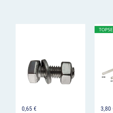
VZ 114 Schleuder- oder Rutschgefahr 
warnt vor Gefahrensituationen beim Überga
verschmutzte Strecken
TOPSE
nur für kurze Abschnitte außerorts vorgese
Einsatz bei Verschmutzung nur, wenn diese
nicht sofort entfernbar ist
0,65
€
3,80