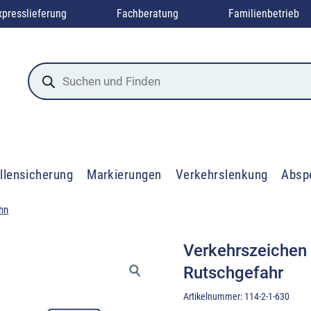
xpresslieferung
Fachberatung
Familienbetrieb
Products
search
llensicherung
Markierungen
Verkehrslenkung
Absp
hn
Verkehrszeichen 
Rutschgefahr
Artikelnummer:
114-2-1-630