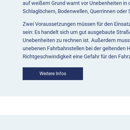
auf weißem Grund warnt vor Unebenheiten in 
Schlaglöchern, Bodenwellen, Querrinnen oder 
Zwei Voraussetzungen müssen für den Einsat
sein: Es handelt sich um gut ausgebaute Straß
Unebenheiten zu rechnen ist. Außerdem muss k
unebenen Fahrbahnstellen bei der geltenden H
Richtgeschwindigkeit eine Gefahr für den Fahr
können.
Weitere Infos
Das Zeichen 112 darf auch eingesetzt werden
durch Schienen hinzuweisen. Dies gilt allerding
nicht oder nur selten befahren werden und Sc
Vorrang haben.
Wenn die unebene Fahrbahnstrecke sehr lang is
zusätzlich die Länge der Gefahrstrecke anzug