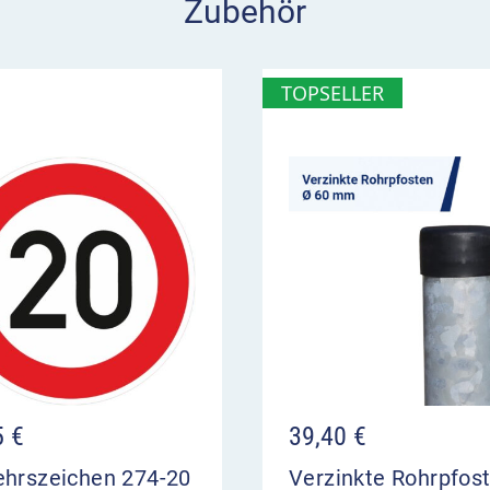
Zubehör
k
 wenn Fahrzeugverkehr bei
TOPSELLER
er Gefahrstrecke möglich
isen und
5
€
39,40
€
ehrszeichen 274-20
Verzinkte Rohrpfos