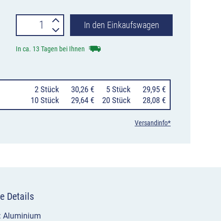
Verkehrszeichen
In den Einkaufswagen
112
In ca. 13 Tagen bei Ihnen
Unebene
Fahrbahn
0
2 Stück
30,26 €
0
5 Stück
29,95 €
Menge
10 Stück
29,64 €
20 Stück
28,08 €
Versandinfo*
e Details
l: Aluminium