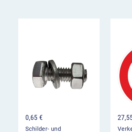
VZ 112 Unebene Fahrbahn im Überblic
kündigt Unebenheiten in der Fahrbahn an
Einsatz nur auf gut ausgebauten Strecken,
geltender Höchstgeschwindigkeit gefährdet
Kombination mit Zusatzzeichen zur Länge d
Aufstellung auch vor selten befahrenen Gle
Schienenfahrzeugen ohne Vorrang
0,65
€
27,5
Schilder- und
Verk