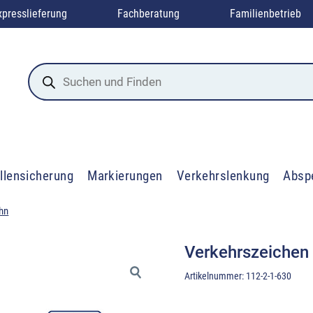
xpresslieferung
Fachberatung
Familienbetrieb
Products
search
llensicherung
Markierungen
Verkehrslenkung
Absp
hn
Verkehrszeichen
Artikelnummer:
112-2-1-630