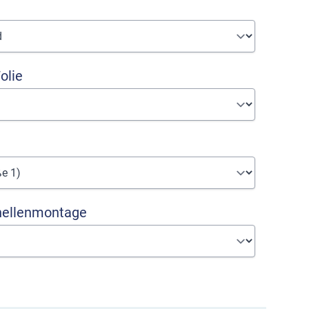
olie
hellenmontage