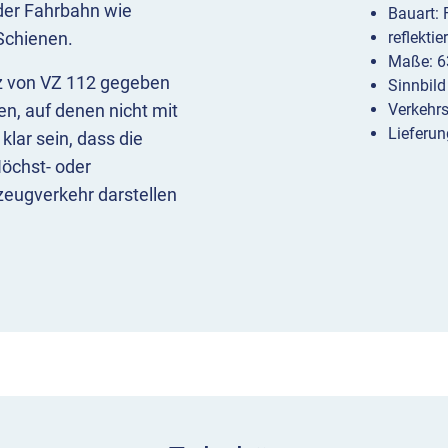
der Fahrbahn wie
Bauart:
Schienen.
reflekti
Maße: 6
z von VZ 112 gegeben
Sinnbild
en, auf denen nicht mit
Verkehr
Lieferun
lar sein, dass die
öchst- oder
zeugverkehr darstellen
, um auf Unebenheiten
s nur, wenn die Gleise
hienenfahrzeuge keinen
t, empfiehlt es sich,
eben.