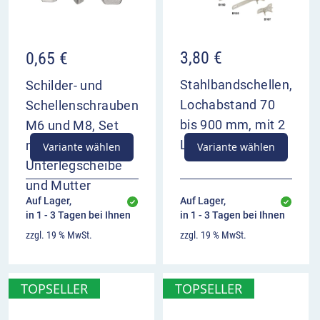
warnt vor einer besonders abschüssigen
Fahrstrecke
steht nur da, wo das nachfolgende Gefälle nicht
3,80
€
0,65
€
rechtzeitig erkannt werden kann oder nicht
Stahlbandschellen,
Schilder- und
vermutet wird
Kombination mit Zusatzzeichen zur Länge der
Lochabstand 70
Schellenschrauben
Gefahrstrecke oder in besonderen Situationen
bis 900 mm, mit 2
M6 und M8, Set
auch mit Geschwindigkeitsbeschränkung
Langlöchern
mit Schraube,
Variante wählen
Variante wählen
möglich
Unterlegscheibe
und Mutter
Auf Lager,
Auf Lager,
in 1 - 3 Tagen bei Ihnen
in 1 - 3 Tagen bei Ihnen
zzgl. 19 % MwSt.
zzgl. 19 % MwSt.
TOPSELLER
TOPSELLER