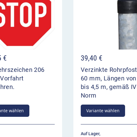
5
€
39,40
€
ehrszeichen 206
Verzinkte Rohrpfos
 Vorfahrt
60 mm, Längen von
hren.
bis 4,5 m, gemäß IV
Norm
ante wählen
Variante wählen
Auf Lager,