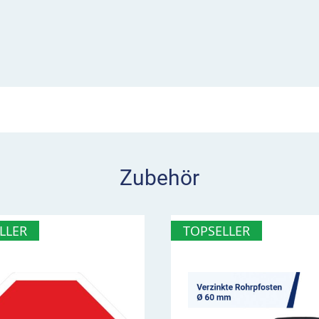
ografierten Polizistin als
r Gefahrenstellen.
Polizistin zu
r die perfekte Illusion vor
bilen und flachen 3 mm
Zubehör
LLER
TOPSELLER