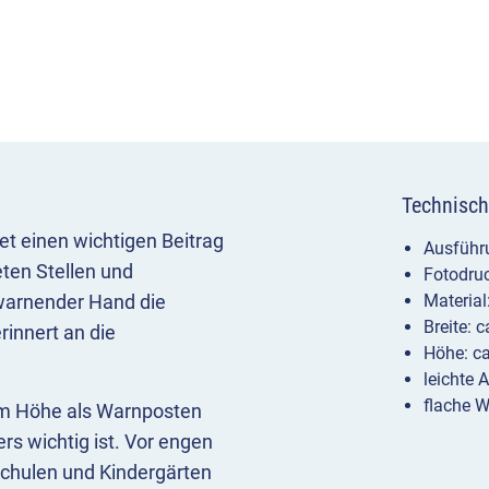
Technisch
et einen wichtigen Beitrag
Ausführu
ten Stellen und
Fotodruc
 warnender Hand die
Materia
Breite: 
innert an die
Höhe: c
leichte 
flache W
5 m Höhe als Warnposten
rs wichtig ist. Vor engen
Schulen und Kindergärten