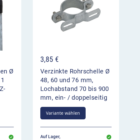
3,85
€
ten Ø
Verzinkte Rohrschelle Ø
 1
48, 60 und 76 mm,
Z-
Lochabstand 70 bis 900
mm, ein- / doppelseitig
Variante wählen
Auf Lager,