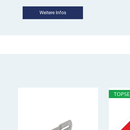
oder an unübersichtlichen Stellen. Mit der abfot
Warnfigur, warnen Sie effektiv und sichtbar vo
Weitere Infos
Von weitem ist die Figur nicht von einer echten 
unterscheiden. Der farbige Digitaldruck sorgt fü
Ort. Das Trägermaterial besteht aus einer sta
starken Aluminiumverbundplatte.
TOPSE