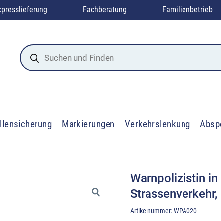
xpresslieferung
Fachberatung
Familienbetrieb
Products
search
llensicherung
Markierungen
Verkehrslenkung
Absp
Warnpolizistin i
Strassenverkehr,
Artikelnummer:
WPA020