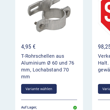
4,95
€
98,2
T-Rohrschellen aus
Verk
Aluminium Ø 60 und 76
Halt.
mm, Lochabstand 70
gewä
mm
Variante wählen
Vari
Auf Lager,