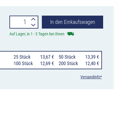
Leitpfostensockel
In den Einkaufswagen
MS2
Auf Lager, in 1 - 3 Tagen bei Ihnen
aus
Metall,
25 Stück
13,67 €
50 Stück
13,39 €
Höhe
100 Stück
12,69 €
200 Stück
12,40 €
500
Versandinfo*
mm,
mit
angespitztem
T-
Eisen