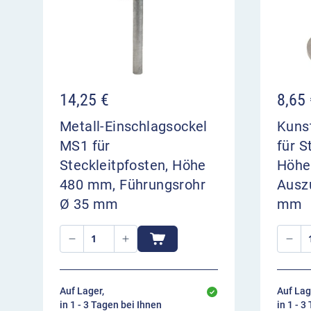
14,25
€
8,65
Metall-Einschlagsockel
Kuns
MS1 für
für S
Steckleitpfosten, Höhe
Höhe
480 mm, Führungsrohr
Ausz
Ø 35 mm
mm
Auf Lager,
Auf Lag
in 1 - 3 Tagen bei Ihnen
in 1 - 3