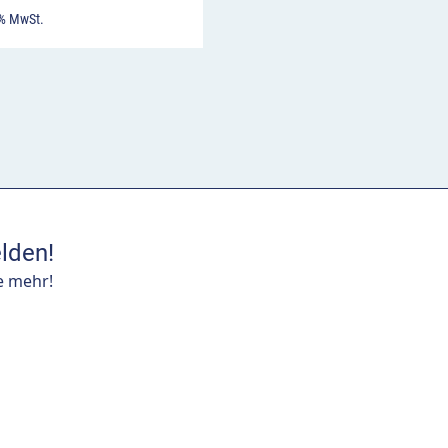
 % MwSt.
lden!
e mehr!