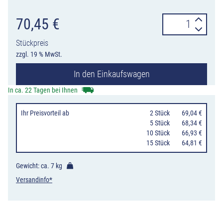
Einsatzbehälter
70,45
€
7077-
Stückpreis
03
zzgl. 19 % MwSt.
mit
In den Einkaufswagen
20
Litern
In ca. 22 Tagen bei Ihnen
Inhalt
Ihr Preisvorteil
ab
0
2 Stück
69,04 €
für
0
5 Stück
68,34 €
die
10 Stück
66,93 €
15 Stück
64,81 €
Hunde-
Toilette
Gewicht: ca.
7 kg
7077-
Versandinfo*
30
Menge