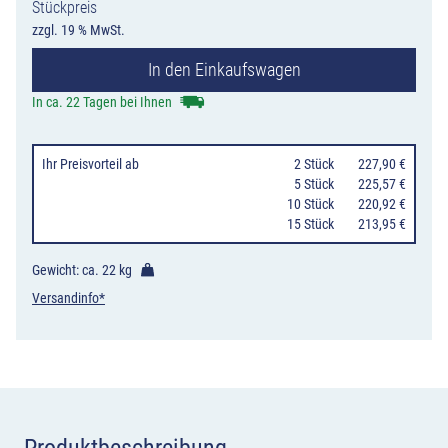
Stückpreis
110
zzgl. 19 % MwSt.
Liter
In den Einkaufswagen
zum
Aufdübeln
In ca. 22 Tagen bei Ihnen
oder
Einbetonieren,
Ihr Preisvorteil
ab
0
2 Stück
227,90 €
Typ
0
5 Stück
225,57 €
10 Stück
220,92 €
8059
15 Stück
213,95 €
Menge
Gewicht: ca.
22 kg
Versandinfo*
Produktbeschreibung