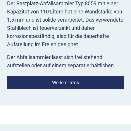
Der Rastplatz-Abfallsammler Typ 8059 mit einer
Kapazität von 110 Litern hat eine Wandstärke von
1,5 mm und ist solide verarbeitet. Das verwendete
Stahlblech ist feuerverzinkt und daher
korrosionsbeständig, also für die dauerhafte
Aufstellung im Freien geeignet.
Der Abfallsammler lässt sich frei stehend
aufstellen oder auf einem separat erhältlichen
Betonsockel aufschrauben. Zur Befestigung auf
dem Boden benötigen Sie den Montagesatz 7304-
Weitere Infos
07, zur Befestigung auf einem Betonsockel den
Montagesatz 7304-08. Zudem ist der 8059 auch
für die Montage an einem Pfosten zum
Einbetonieren erhältlich.
Die Variante zum Einbetonieren wird mit einem