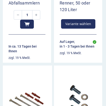
Abfallsammlern
Renner, 50 oder
Behälter: Stahlblech 1,5 mm
120 Liter
Tür: Stahlblech 1,5 mm
Deckel: Stahlblech 1,0 mm
Einwurföffnung bei geöffnetem Deckel Ø 380
Variante wählen
mm
Auf Lager,
In ca. 13 Tagen bei
in 1 - 3 Tagen bei Ihnen
Ihnen
zzgl. 19 % MwSt.
zzgl. 19 % MwSt.