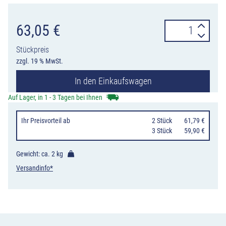
Gabelschlüssel
63,05
€
für
Stückpreis
Bodenhülsen
zzgl. 19 % MwSt.
Ø
In den Einkaufswagen
48
mm
Auf Lager, in 1 - 3 Tagen bei Ihnen
aus
Ihr Preisvorteil
ab
0
2 Stück
61,79 €
Grauguss,
0
3 Stück
59,90 €
mit
Vierkantstutze
Gewicht: ca.
2 kg
für
Versandinfo*
Blindstopfen
Menge