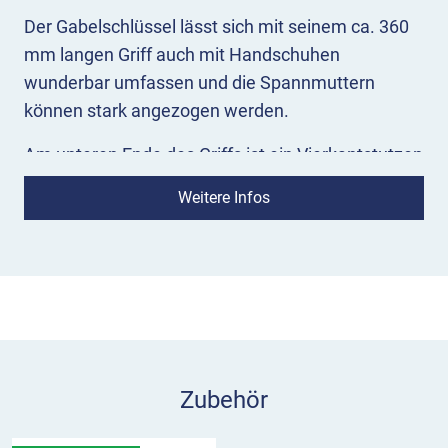
Der Gabelschlüssel lässt sich mit seinem ca. 360
mm langen Griff auch mit Handschuhen
wunderbar umfassen und die Spannmuttern
können stark angezogen werden.
Am unteren Ende des Griffs ist ein Vierkantstutzen
angeschweißt, mit dem Sie Blindstopfen in
Weitere Infos
ungenutzte Bodenhülsen eindrehen.
Zubehör