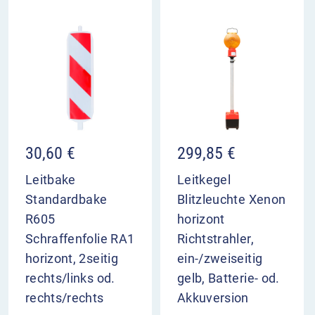
Dank des starken Klebers auf der Rückseite der
Containerkennzeichnungsfolie, lässt sich
die Warnmarkierung leicht auf die Wände der
Container aus Stahl, Aluminium oder Kunststoff
aufkleben.
30,60
€
299,85
€
Leitbake
Leitkegel
Standardbake
Blitzleuchte Xenon
R605
horizont
Schraffenfolie RA1
Richtstrahler,
horizont, 2seitig
ein-/zweiseitig
rechts/links od.
gelb, Batterie- od.
rechts/rechts
Akkuversion