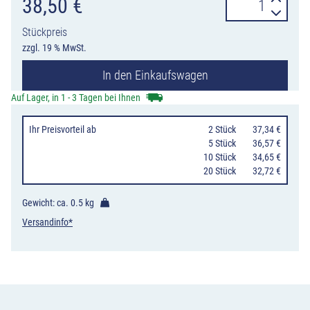
Container-
38,50
€
Warnmarkierun
Stückpreis
in
zzgl. 19 % MwSt.
Rot-
In den Einkaufswagen
Weiß,
8
Auf Lager, in 1 - 3 Tagen bei Ihnen
Zuschnitte
Ihr Preisvorteil
ab
0
2 Stück
37,34 €
141
0
5 Stück
36,57 €
x
10 Stück
34,65 €
20 Stück
32,72 €
705
mm
Gewicht: ca.
0.5 kg
Menge
Versandinfo*