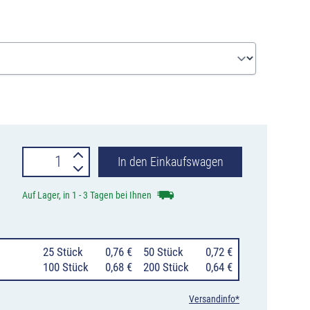
Stahlnagel
In den Einkaufswagen
für
Auf Lager, in 1 - 3 Tagen bei Ihnen
Markierungsnägel,
verschiedene
25 Stück
0,76 €
50 Stück
0,72 €
Längen
100 Stück
0,68 €
200 Stück
0,64 €
Menge
Versandinfo*