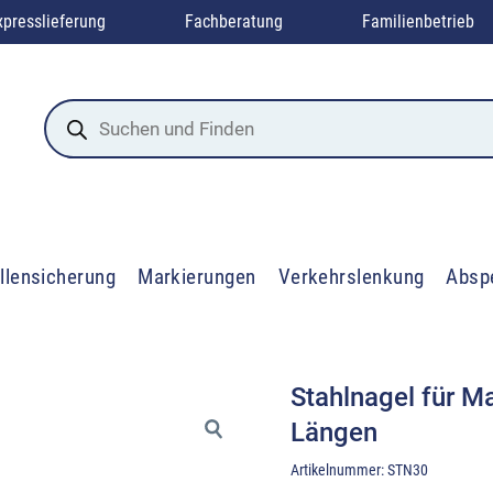
xpresslieferung
Fachberatung
Familienbetrieb
Products
search
llensicherung
Markierungen
Verkehrslenkung
Absp
Stahlnagel für M
Längen
Artikelnummer:
STN30