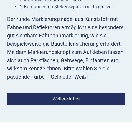
2-Komponenten-Kleber separat mit bestellen
Der runde Markierungsnagel aus Kunststoff mit
Fahne und Reflektoren ermöglicht eine besonders
gut sichtbare Fahrbahnmarkierung, wie sie
beispielsweise die Baustellensicherung erfordert.
Mit dem Markierungsknopf zum Aufkleben lassen
sich auch Parkflächen, Gehwege, Einfahrten etc.
wirksam kennzeichnen. Bitte wählen Sie die
passende Farbe – Gelb oder Weiß!
Material / Ausführung Markierungsnagel
zum Aufkleben
Weitere Infos
Der runde Markierungsnagel aus
witterungsbeständigem Kunststoff hat einen
Durchmesser von 120 mm und trägt in der Mitte
eine flexible rote Gummifahne sowie beidseitig je