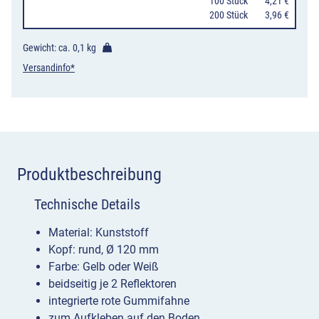
100 Stück
4,21 €
Ø
200 Stück
3,96 €
120
mm
Gewicht: ca.
0,1 kg
Menge
Versandinfo*
Produktbeschreibung
Technische Details
Material: Kunststoff
Kopf: rund, Ø 120 mm
Farbe: Gelb oder Weiß
beidseitig je 2 Reflektoren
integrierte rote Gummifahne
zum Aufkleben auf den Boden