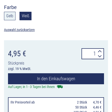
Farbe
Gelb
Weiß
Auswahl zurücksetzen
Markierungsna
4,95
€
Kunststoff
Stückpreis
gelb
zzgl. 19 % MwSt.
oder
In den Einkaufswagen
weiß
mit
Auf Lager, in 1 - 3 Tagen bei Ihnen
Fahne
und
Ihr Preisvorteil
ab
0
2 Stück
4,70 €
Reflektoren
50 Stück
4,46 €