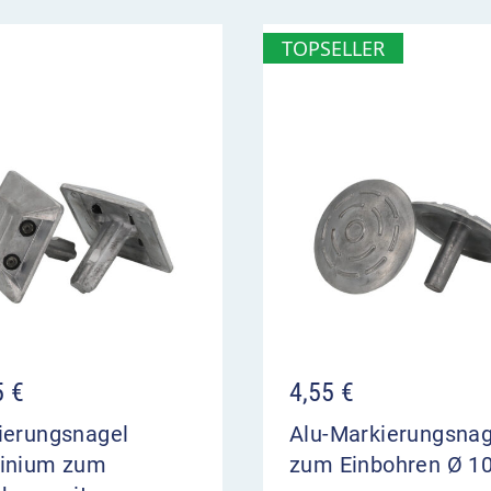
TOPSELLER
5
€
4,55
€
ierungsnagel
Alu-Markierungsnag
inium zum
zum Einbohren Ø 1