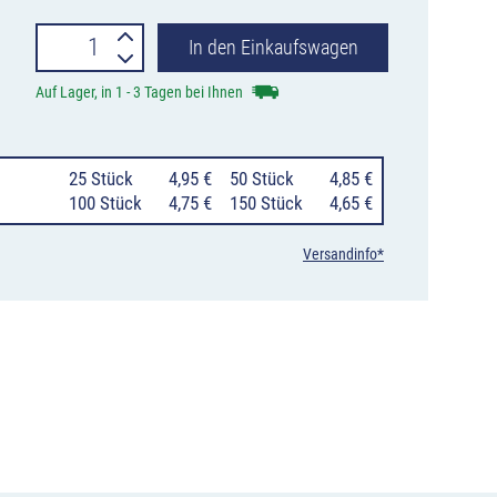
Alu-
In den Einkaufswagen
Markierungsnagel
Auf Lager, in 1 - 3 Tagen bei Ihnen
zum
Aufkleben
25 Stück
4,95 €
50 Stück
4,85 €
Ø
100 Stück
4,75 €
150 Stück
4,65 €
100
Versandinfo*
mm
Menge