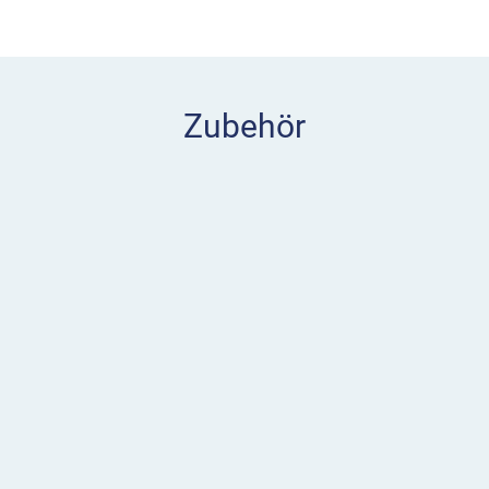
t empfehlen wir unseren
at mit bestellen.
Zubehör