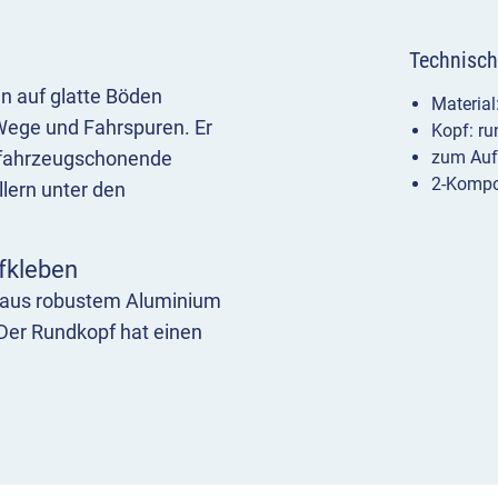
Technisch
n auf glatte Böden
Materia
 Wege und Fahrspuren. Er
Kopf: r
ig fahrzeugschonende
zum Auf
2-Kompon
lern unter den
fkleben
 aus robustem Aluminium
 Der Rundkopf hat einen
öhe von ca. 15 mm.
leben
ür ebene Böden wie
ollte vor dem Aufkleben