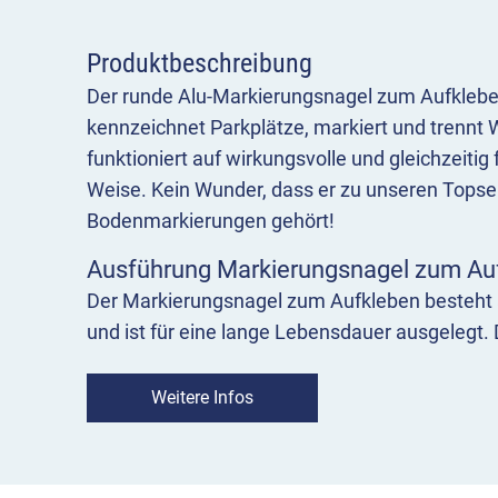
Produktbeschreibung
Der runde Alu-Markierungsnagel zum Aufklebe
kennzeichnet Parkplätze, markiert und trennt
funktioniert auf wirkungsvolle und gleichzeit
Weise. Kein Wunder, dass er zu unseren Topsel
Bodenmarkierungen gehört!
Ausführung Markierungsnagel zum Au
Der Markierungsnagel zum Aufkleben besteht
und ist für eine lange Lebensdauer ausgelegt.
Durchmesser von 100 mm und eine Überfahrh
Weitere Infos
Montage Markierungsnagel zum Aufk
Der Markierungsnagel zum Aufkleben ist nur f
Asphalt oder Beton geeignet. Der Untergrund s