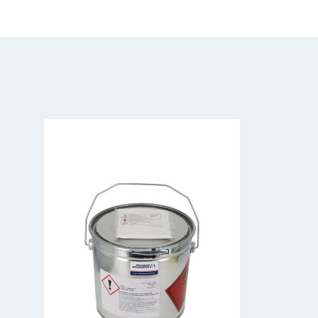
staubfrei und trocken sein. Für optimalen Hal
bewährten 2-Komponenten-Kleber – bitte separ