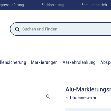
xpresslieferung
Fachberatung
Familienbetrieb
Products
search
llensicherung
Markierungen
Verkehrslenkung
Absp
Alu-Markierungs
Artikelnummer:
39120