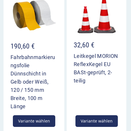
32,60
€
190,60
€
Leitkegel MORION
Fahrbahnmarkieru
ReflexKegel EU
ngsfolie
BASt-geprüft, 2-
Dünnschicht in
teilig
Gelb oder Weiß,
120 / 150 mm
Breite, 100 m
Länge
Variante wählen
Variante wählen