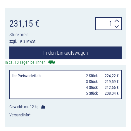
Schaftrohr-
231,15
€
Adaptierung
Stückpreis
für
zzgl. 19 % MwSt.
bis
In den Einkaufswagen
zu
20
In ca. 10 Tagen bei Ihnen
Schaftrohre,
Ihr Preisvorteil
ab
0
2 Stück
224,22 €
Aufsatz
0
3 Stück
219,59 €
für
0
4 Stück
212,66 €
0
5 Stück
208,04 €
Transporttraver
3B214
Gewicht: ca.
12 kg
Menge
Versandinfo*