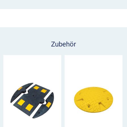
der Schake Tempo Rundstopper empfehlen wir
eine
vollflächige Verklebung
auf der Fahrbahn mit
dem KS Klebstoff. Dies erhöht die Belastbarkeit
und Lebensdauer der Geschwindigkeitshemmer,
insbesondere beim Einsatz im Schwerlastverkehr
(Rundstopper).
Zubehör
Die Menge von 600 ml reicht zum Aufkleben von 7
Tempo Rundstoppern.
Was Sie noch wissen sollten
Der Kleber für Geschwindigkeitshemmer lässt sich
bei Temperaturen von +5 bis +35°C verarbeiten.
Bitte vermeiden Sie direkten Hautkontakt mit dem
1-K Kleber und beachten Sie die
Sicherheitshinweise
sowie die
Gebrauchsanweisung
auf der Verpackung!