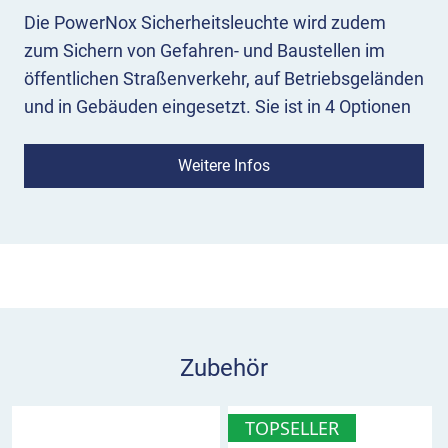
Die PowerNox Sicherheitsleuchte wird zudem
zum Sichern von Gefahren- und Baustellen im
öffentlichen Straßenverkehr, auf Betriebsgeländen
und in Gebäuden eingesetzt. Sie ist in 4 Optionen
erhältlich:
Weitere Infos
Einseitiger Lichtaustritt, Gelb oder Rot
Zweiseitiger Lichtaustritt, Gelb oder Rot
Bitte wählen Sie bei der Bestellung Ihre
Variante(n)!
Die Ausführung der Bakenleuchte PowerNox mit
Halter als Verbindungsschloss liefern wir auf
Zubehör
Anfrage.
Eigenschaften TL Bakenleuchte
TOPSELLER
PowerNox: