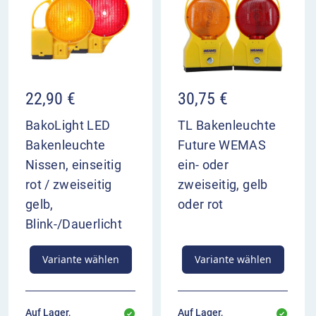
22,90
€
30,75
€
BakoLight LED
TL Bakenleuchte
Bakenleuchte
Future WEMAS
Nissen, einseitig
ein- oder
rot / zweiseitig
zweiseitig, gelb
gelb,
oder rot
Blink-/Dauerlicht
Variante wählen
Variante wählen
Auf Lager,
Auf Lager,