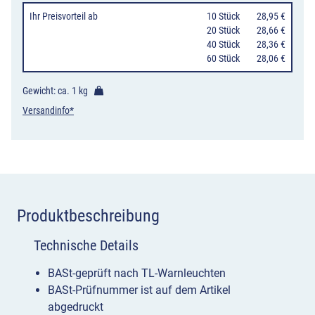
gelb
Ihr Preisvorteil
ab
10 Stück
28,95 €
oder
20 Stück
28,66 €
40 Stück
28,36 €
rot
60 Stück
28,06 €
Menge
Gewicht: ca.
1 kg
Versandinfo*
Produktbeschreibung
Technische Details
BASt-geprüft nach TL-Warnleuchten
BASt-Prüfnummer ist auf dem Artikel
abgedruckt