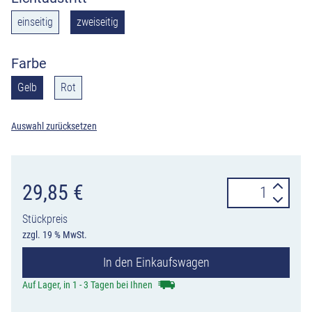
einseitig
zweiseitig
Farbe
Gelb
Rot
Auswahl zurücksetzen
TL
29,85
€
Bakenleuchte
Stückpreis
PowerNox
zzgl. 19 % MwSt.
Schake
In den Einkaufswagen
ein-
oder
Auf Lager, in 1 - 3 Tagen bei Ihnen
zweiseitig,