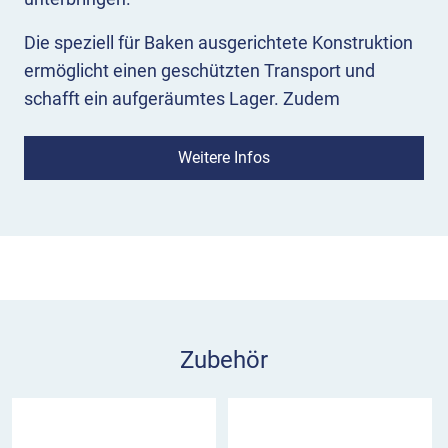
Die speziell für Baken ausgerichtete Konstruktion
ermöglicht einen geschützten Transport und
schafft ein aufgeräumtes Lager. Zudem
werden die Leitbaken geschont, was langfristig
Kosten einspart.
Weitere Infos
Es lassen sich zwei Körbe an die Stapelpalette
(Art.-Nr.: 50380V-115) seitlich
einhängen. Aufgrund der robusten Bauweise aus
verzinktem Stahl lässt sich der Bakenkorb ideal
dauerhaft im Freien aufstellen.
Zubehör