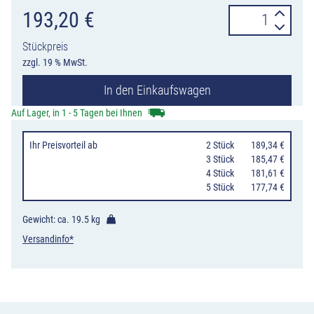
Bakenkorb
193,20
€
für
Stückpreis
Stapelpalette
zzgl. 19 % MwSt.
der
In den Einkaufswagen
Serie
50380
Auf Lager, in 1 - 5 Tagen bei Ihnen
Menge
Ihr Preisvorteil
ab
0
2 Stück
189,34 €
0
3 Stück
185,47 €
0
4 Stück
181,61 €
0
5 Stück
177,74 €
Gewicht: ca.
19.5 kg
Versandinfo*