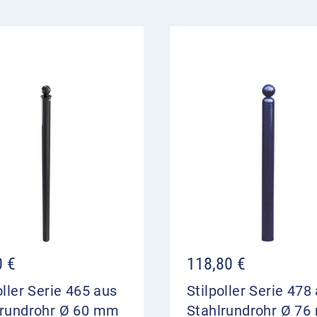
0
€
118,80
€
oller Serie 465 aus
Stilpoller Serie 478
lrundrohr Ø 60 mm
Stahlrundrohr Ø 7