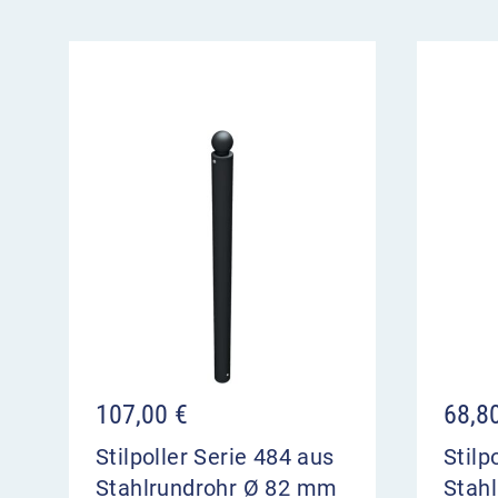
107,00
€
68,8
Stilpoller Serie 484 aus
Stilp
Stahlrundrohr Ø 82 mm
Stah