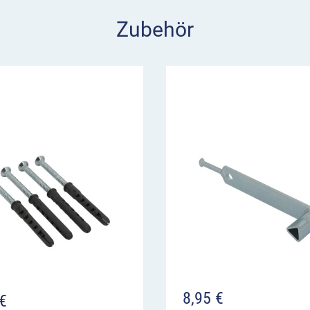
Zubehör
chen Kettenösen
rrketten
oder Seile
rungen, Besucherlenkung
wegen.
nd unbefugtem Zugriff
i Schlüssel bei, ein
n Sie nach Bedarf
ilpoller mit einem
hließende Profilzylinder in
8,95
€
€