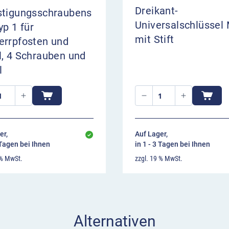
Dreikant-
stigungsschraubens
et in RAL 7016
Universalschlüssel
yp 1 für
mit Stift
errpfosten und
l, 4 Schrauben und
ntschloss nach DIN 3223
l
er,
Auf Lager,
 Tagen bei Ihnen
in 1 - 3 Tagen bei Ihnen
 % MwSt.
zzgl. 19 % MwSt.
Alternativen