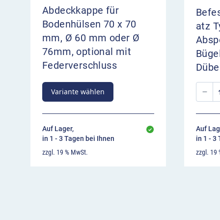
Material: Stahlrundrohr Ø 76 mm
Abdeckkappe für
Befe
Oberfläche: feuerverzinkt + pulverbeschicht
Bodenhülsen 70 x 70
Kopf: aufgeschweißte Kugel
atz T
Höhe über Flur: ca. 950 mm
mm, Ø 60 mm oder Ø
Absp
Gesamtlänge (ortsfest): ca. 1 300 mm
76mm, optional mit
Büge
Schloss (herausnehmbar/umlegbar): Dreika
Federverschluss
Dübe
oder Profilzylinderschloss
Kettenösen: wählbar 0 / 1 / 2 Stück
Variante wählen
Auf Lager,
Auf Lag
in 1 - 3 Tagen bei Ihnen
in 1 - 3
zzgl. 19 % MwSt.
zzgl. 19