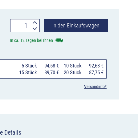
Stilpoller
In den Einkaufswagen
Serie
In ca. 12 Tagen bei Ihnen
474
aus
0
5 Stück
94,58 €
10 Stück
92,63 €
Stahlrundrohr
15 Stück
89,70 €
20 Stück
87,75 €
Ø
Versandinfo*
76
mm
mit
Kugelkopf,
e Details
3