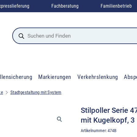
xpresslieferung
Fachberatung
Familienbetrieb
Products
search
llensicherung
Markierungen
Verkehrslenkung
Absp
ke
Stadtgestaltung mit System
Stilpoller Serie
mit Kugelkopf, 3
Artikelnummer:
474B