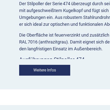
Der Stilpoller der Serie 474 überzeugt durch se
mit aufgeschweißtem Kugelkopf und fügt sich 
Umgebungen ein. Aus robustem Stahlrundrohr 
er sich ideal zur optischen und funktionalen A
Die Oberfläche ist feuerverzinkt und zusätzlich
RAL 7016 (anthrazitgrau). Damit eignet sich der
den langfristigen Einsatz im Außenbereich.
Ausführungen Stilpoller 474
Ortsfest
mit Erdanker zum Einbetonieren od
Weitere Infos
100 × 150 mm zum Aufdübeln
Herausnehmbar
mit Bodenhülse und Dreika
Profilzylinderschloss
Umlegbar
mit Bodenhülse zum Einbetonier
Aufdübeln, abschließbar mit Dreikantschlos