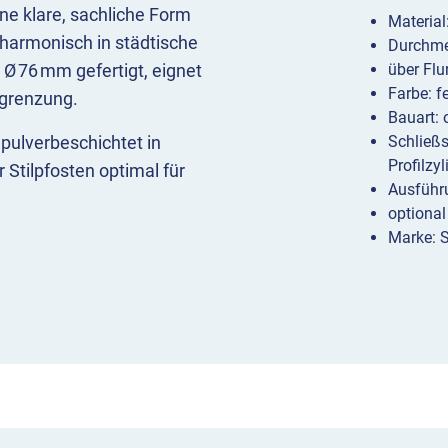
ine klare, sachliche Form
Material
harmonisch in städtische
Durchme
Ø 76 mm gefertigt, eignet
über Flu
Farbe: f
bgrenzung.
Bauart: 
 pulverbeschichtet in
Schließ
Profilzyl
 Stilpfosten optimal für
Ausführ
optional
Marke: 
er Bodenplatte
ntschloss DIN 3223 oder
en oder Bodenplatte zum
s DIN 3223 oder