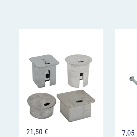
Profilzylinderschloss
Optional kann der Stilpoller mit
1 oder 2 seitli
ausgestattet werden. Damit lassen sich
Abspe
einfach einhängen – ideal für temporäre Sper
oder Parkplatzabgrenzung, z. B. auf Rettungs
Die Stilpoller mit Schloss sind vor Diebstahl u
geschützt. Dem Profilzylinderschloss liegen dre
Dreikantschlüssel M12 ist separat erhältlich.
Reichen drei Schlüssel Ihnen nicht aus, könne
Mehrschlüssel bestellen. Wollen Sie mehrere St
Schlüssel bedienen, bestellen Sie bitte gleichsc
passender Anzahl mit.
Technische Details
21,50
€
7,05