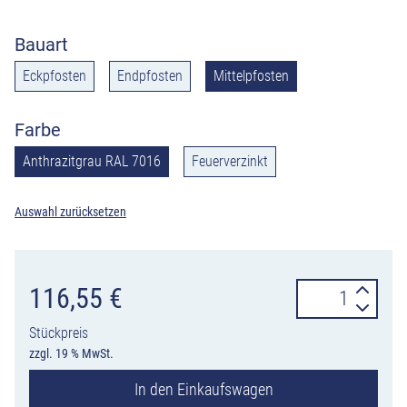
Bauart
Eckpfosten
Endpfosten
Mittelpfosten
Farbe
Anthrazitgrau RAL 7016
Feuerverzinkt
Auswahl zurücksetzen
Standpfosten
116,55
€
mit
Stückpreis
Kugelkopf
zzgl. 19 % MwSt.
für
In den Einkaufswagen
Rabattengeländ