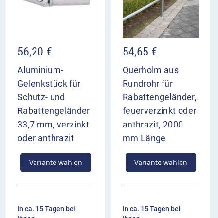
Steigungen und Winkelstellungen einsetzbar. Bitte
die Querholme und Gelenkstücke als Zubehör
mitbestellen.
56,20
€
54,65
€
Sie können den runden Standpfosten mit
Kugelkopf für Rabattengeländer – Querholm
Aluminium-
Querholm aus
Rundrohr in der feuerverzinkten Variante, oder als
Gelenkstück für
Rundrohr für
farbige Version in der RAL-Farbe 7016
Schutz- und
Rabattengeländer,
Anthrazitgrau bestellen. Weitere Farben sind auf
Rabattengeländer
feuerverzinkt oder
Kundenwunsch lieferbar. Bitte kontaktieren Sie
33,7 mm, verzinkt
anthrazit, 2000
unseren Kundenservice.
oder anthrazit
mm Länge
Variante wählen
Variante wählen
In ca. 15 Tagen bei
In ca. 15 Tagen bei