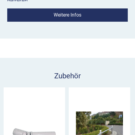
betreten.
Wenn Sie den Standpfosten mit Kugelkopf für
Weitere Infos
Rabattengeländer – Querholm Rundrohr im Boden
einbetonieren, findet er dort sicheren und
dauerhaften Halt. Wir liefern Ihnen den runden
60er Standpfosten in der Ausführung als
Endpfosten, Mittelpfosten und Eckpfosten im 90°-
Winkel. An jedem Pfosten sind seitliche
Aufnahmen für runde Querholme Ø 33,7 mm für
Zubehör
die Schutz- und Rabattengeländer vorhanden.
Durch die Erweiterung mit einem Aluminium-
Gelenkstück als Zubehör können Sie die
Rabattengeländer von Schake auch bei
Steigungen und Höhenunterschieden einsetzen.
Das flexible Winkelstück ist bis 90° Grad für