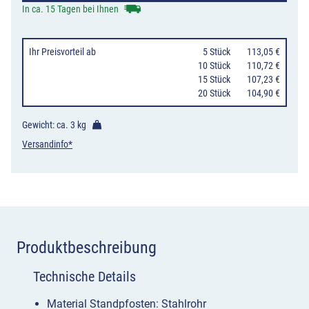
Querholm
In ca. 15 Tagen bei Ihnen
Rundrohr,
verzinkt
Ihr Preisvorteil
ab
0
5 Stück
113,05 €
/
10 Stück
110,72 €
15 Stück
107,23 €
anthrazit
20 Stück
104,90 €
Menge
Gewicht: ca.
3 kg
Versandinfo*
Produktbeschreibung
Technische Details
Material Standpfosten: Stahlrohr