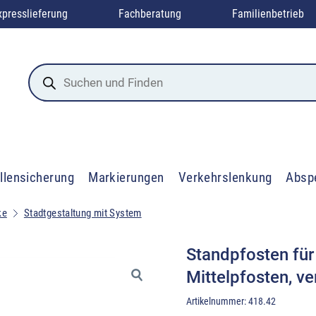
xpresslieferung
Fachberatung
Familienbetrieb
Products
search
llensicherung
Markierungen
Verkehrslenkung
Absp
ke
Stadtgestaltung mit System
Standpfosten für
Mittelpfosten, ve
Artikelnummer:
418.42