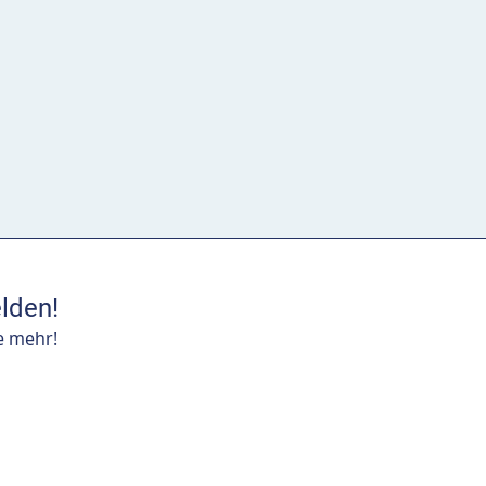
lden!
e mehr!