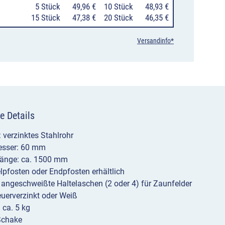
0
5 Stück
49,96 €
10 Stück
48,93 €
End-
15 Stück
47,38 €
20 Stück
46,35 €
und
Versandinfo*
Mittelpfosten,
verzinkt
oder
weiß
e Details
Menge
: verzinktes Stahlrohr
sser: 60 mm
änge: ca. 1500 mm
elpfosten oder Endpfosten erhältlich
e angeschweißte Haltelaschen (2 oder 4) für Zaunfelder
euerverzinkt oder Weiß
 ca. 5 kg
Schake