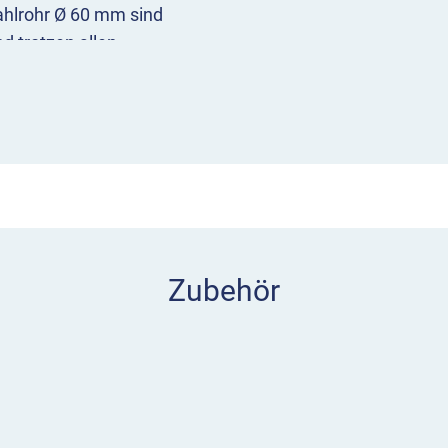
ahlrohr Ø 60 mm sind
d trotzen allen
zzaungitter auch als
aufen. Je nach Bedarf
en mit vier oder Endpfosten
Zubehör