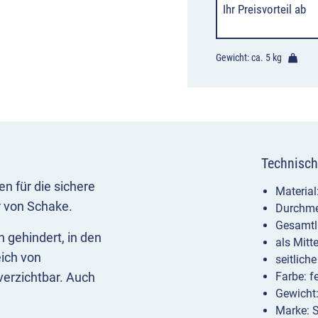
Ihr Preisvorteil
ab
Gewicht: ca.
5 kg
Technisch
n für die sichere
Material
r von Schake.
Durchme
Gesamtl
 gehindert, in den
als Mitt
eich von
seitlich
verzichtbar. Auch
Farbe: f
Gewicht:
Marke: 