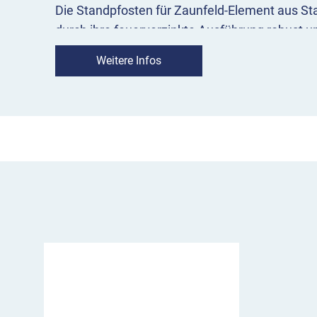
Die Standpfosten für Zaunfeld-Element aus St
durch ihre feuerverzinkte Ausführung robust un
Wetterlagen. Auf Wunsch können Sie das Schut
Weitere Infos
weiß beschichtetes Modell in unserem Shop k
bestellen Sie die Standpfosten als Mittelpfost
mit zwei Verbindungslaschen.