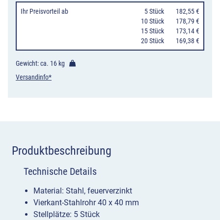
oder
Ihr Preisvorteil
ab
0
5 Stück
182,55 €
Einbetonieren
10 Stück
178,79 €
15 Stück
173,14 €
Menge
20 Stück
169,38 €
Gewicht: ca.
16 kg
Versandinfo*
Produktbeschreibung
Technische Details
Material: Stahl, feuerverzinkt
Vierkant-Stahlrohr 40 x 40 mm
Stellplätze: 5 Stück