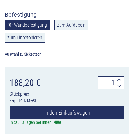
Befestigung
für Wandbefestigung
zum Aufdübeln
zum Einbetonieren
Auswahl zurücksetzen
Scooter-
188,20
€
Reihenparker
Stückpreis
mit
zzgl. 19 % MwSt.
5
In den Einkaufswagen
Halteringen,
Wandbefestigu
In ca. 13 Tagen bei Ihnen
Aufdübeln