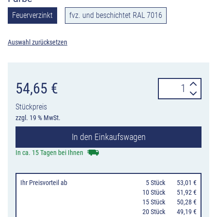
Feuerverzinkt
fvz. und beschichtet RAL 7016
Auswahl zurücksetzen
Querholm
54,65
€
aus
Stückpreis
Rundrohr
zzgl. 19 % MwSt.
für
In den Einkaufswagen
Schutzgeländer
verzinkt
In ca. 15 Tagen bei Ihnen
oder
anthrazit
Ihr Preisvorteil
ab
0
5 Stück
53,01 €
Menge
10 Stück
51,92 €
15 Stück
50,28 €
20 Stück
49,19 €