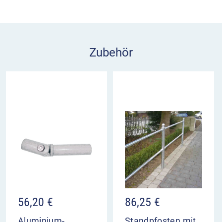
Für den flexiblen Aufbau des Schutzgeländers an
Steigungen und Ecken empfehlen wir das
Aluminium-Gelenkstück bis 90° Grad-Winkel als
Zubehör.
Zubehör
56,20
€
86,25
€
Aluminium-
Standpfosten mit