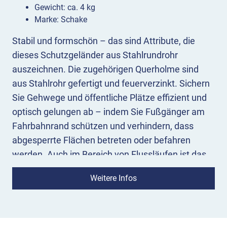
Gewicht: ca. 4 kg
Marke: Schake
Stabil und formschön – das sind Attribute, die
dieses Schutzgeländer aus Stahlrundrohr
auszeichnen. Die zugehörigen Querholme sind
aus Stahlrohr gefertigt und feuerverzinkt. Sichern
Sie Gehwege und öffentliche Plätze effizient und
optisch gelungen ab – indem Sie Fußgänger am
Fahrbahnrand schützen und verhindern, dass
abgesperrte Flächen betreten oder befahren
werden. Auch im Bereich von Flussläufen ist das
Schutzgeländer als Absperrung sinnvoll.
Weitere Infos
Jeder einzelne Querholm aus Rundrohr für
Schutzgeländer wird mit Alu-Verbindungsmuffen
für den geraden waagerechten Verlauf geliefert.