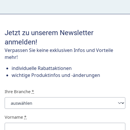
Stellraumtiefe von ca. 2000 mm benötigt, bei
schräger Ausrichtung links bzw. rechts (45 Grad)
von ca. 1600 mm.
Jetzt zu unserem Newsletter
anmelden!
Verpassen Sie keine exklusiven Infos und Vorteile
mehr!
individuelle Rabattaktionen
wichtige Produktinfos und -änderungen
Ihre Branche
*
Vorname
*