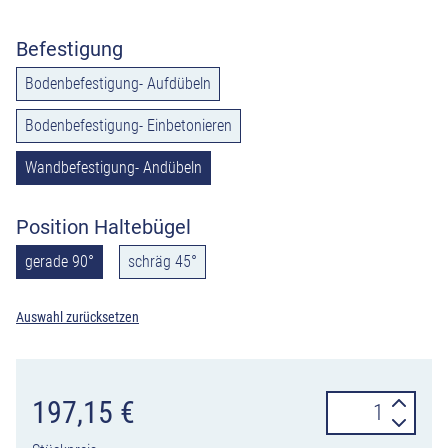
Befestigung
Bodenbefestigung- Aufdübeln
Bodenbefestigung- Einbetonieren
Wandbefestigung- Andübeln
Position Haltebügel
gerade 90°
schräg 45°
Auswahl zurücksetzen
Fahrradständer
197,15
€
Reihenparker