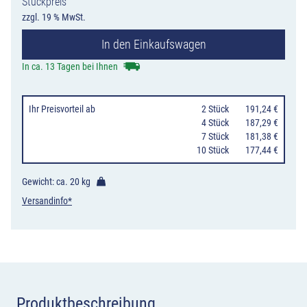
Stückpreis
für
zzgl. 19 % MwSt.
6
In den Einkaufswagen
Fahrräder,
Wand-
In ca. 13 Tagen bei Ihnen
od.
Bodenbefestig
Ihr Preisvorteil
ab
0
2 Stück
191,24 €
45
0
4 Stück
187,29 €
0
7 Stück
181,38 €
/
10 Stück
177,44 €
90
Grad
Gewicht: ca.
20 kg
Menge
Versandinfo*
Produktbeschreibung