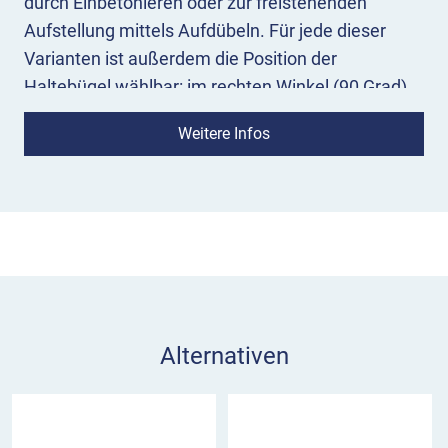
durch Einbetonieren oder zur freistehenden
Aufstellung mittels Aufdübeln. Für jede dieser
Varianten ist außerdem die Position der
Haltebügel wählbar: im rechten Winkel (90 Grad)
oder schräg nach links bzw. schräg nach rechts
Weitere Infos
(45 Grad).
Bitte treffen Sie Ihre Wahl!
Der Mehrfach Fahrradständer besteht aus einem
3000 mm breiten Vierkant-Trägerrohr mit 6
angeschweißten Haltebügeln, gefertigt aus
feuerverzinktem Stahl. Durch die Drehung des
Trägerrohrs können Sie die Ausrichtung der
schrägen Haltebügel nach links oder rechts
Alternativen
wählen. Die freistehende Ausführung hat zwei
anschraubbare Vierkant-Standrohre, entweder
zum Einbetonieren oder mit Fußplatte zum
Aufdübeln. Der Schake Reihenparker zeichnet sich