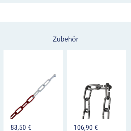
wahlweise mit 1 oder 2 Kettenösen
Technische Details
Material: Aluminiumguss mit Stahlrohrkern
Oberfläche: feuerverzinkt + pulverbeschichtet
Zubehör
(Anthrazitgrau-Eisenglimmer)
Design: konisch mit Zierringen
Höhe über Flur: ca. 460 mm
Gesamtlänge: ca. 800 mm
Kettenösen: wählbar 0 / 1 / 2 Stück
83,50
€
106,90
€