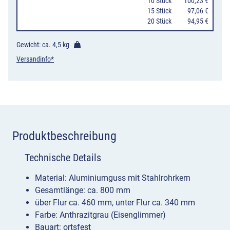
konisch
10 Stück
100,23 €
15 Stück
97,06 €
mit
20 Stück
94,95 €
Zierringen,
ortsfest
Gewicht: ca.
4,5 kg
Menge
Versandinfo*
Produktbeschreibung
Technische Details
Material: Aluminiumguss mit Stahlrohrkern
Gesamtlänge: ca. 800 mm
über Flur ca. 460 mm, unter Flur ca. 340 mm
Farbe: Anthrazitgrau (Eisenglimmer)
Bauart: ortsfest