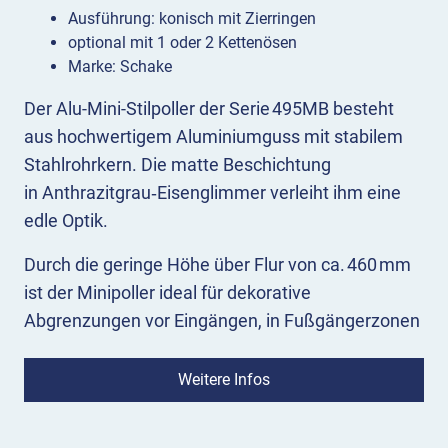
Ausführung: konisch mit Zierringen
optional mit 1 oder 2 Kettenösen
Marke: Schake
Der Alu-Mini-Stilpoller der Serie 495MB besteht
aus hochwertigem Aluminiumguss mit stabilem
Stahlrohrkern. Die matte Beschichtung
in Anthrazitgrau‑Eisenglimmer verleiht ihm eine
edle Optik.
Durch die geringe Höhe über Flur von ca. 460 mm
ist der Minipoller ideal für dekorative
Abgrenzungen vor Eingängen, in Fußgängerzonen
oder auf Terrassen.
Weitere Infos
Ausführungen Alu‑Stilpoller 495MB
Ortsfest
zum Einbetonieren mit Erdanker,