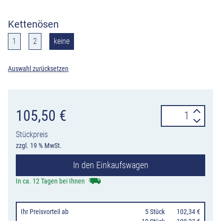
Kettenösen
1
2
keine
Auswahl zurücksetzen
Alu-
105,50
€
Minipoller
Stückpreis
Serie
zzgl. 19 % MwSt.
495MB
In den Einkaufswagen
aus
Aluguss
In ca. 12 Tagen bei Ihnen
mit
Stahlrohrkern,
Ihr Preisvorteil
ab
0
5 Stück
102,34 €