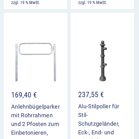
zzgl. 19 % MwSt.
zzgl. 19 % MwSt.
zum Einbetonieren
Gewicht: ca. 8 kg
237,55
€
169,40
€
Alu-Stilpoller für
Anlehnbügelparker
Stil-
mit Rohrrahmen
Schutzgeländer,
und 2 Pfosten zum
Eck-, End- und
Einbetonieren,