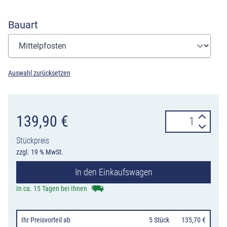
Bauart
Auswahl zurücksetzen
Absperrbarrier
139,90
€
variabel
Stückpreis
zusammenstellb
zzgl. 19 % MwSt.
Endpfosten,
In den Einkaufswagen
Mittelpfosten
und
In ca. 15 Tagen bei Ihnen
Rahmenelemen
Menge
Ihr Preisvorteil
ab
0
5 Stück
135,70 €