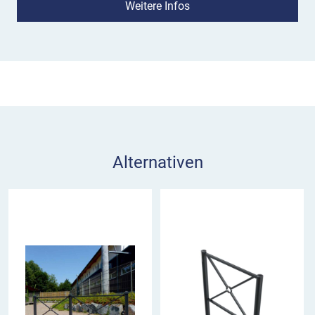
Farbton RAL 7016 Anthrazitgrau macht die
Weitere Infos
Barrieren aus feuerverzinktem Stahlrohr noch
langlebiger und wirkt unaufdringlich.
Bei den Pfosten können Sie zwischen
Mittelpfosten mit 4 Anschlusslaschen für die
Rahmen-Elemente oder Endpfosten mit 2 Laschen
nach Ihrem Bedarf auswählen. Stellen Sie sich
Ihre Absperrbarrieren individuell in der
Alternativen
gewünschten Gesamtlänge zusammen. Sowohl
Standpfosten als auch Rahmen-Elemente können
Sie in unserem Online-Shop zum günstigen Preis
bestellen.
Rahmen-Element
Durchmesser Stahlrohr: 33,7 mm
Maße: ca. 450 x 1850 mm