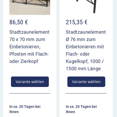
mit 4 angeschweißten Verbindungslaschen
Achsabstand (jeweils von Pfostenmitte zu
Pfostenmitte): 2000 mm
86,50
€
215,35
€
bis 90° im Winkel einsetzbar
feuerverzinkt und beschichtet in RAL 7016
Stadtzaunelement
Stadtzaunelement
Anthrazitgrau
70 x 70 mm zum
Ø 76 mm zum
Gewicht: ca. 8 kg
Einbetonieren,
Einbetonieren mit
Standpfosten
Pfosten mit Flach-
Flach- oder
oder Zierkopf
Kugelkopf, 1000 /
Durchmesser Stahlrohr: 76 mm
1500 mm Länge
Mittelpfosten: mit 4 Anschlusslaschen
angeschweißt
Variante wählen
Variante wählen
Endpfosten: mit 2 Anschlusslaschen
angeschweißt
Pollertyp 478B oben mit Kugelkopf
feuerverzinkt und beschichtet in RAL 7016
In ca. 20 Tagen bei
In ca. 20 Tagen bei
Anthrazitgrau
Ihnen
Ihnen
Gesamtlänge: ca. 1300 mm