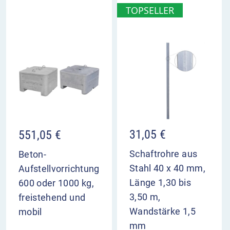
Vierkantpfosten vorhanden. Sie können auch
TOPSELLER
runde Rohrpfosten in den Pfostenhalter
einschieben, allerdings empfehlen wir für diese
Aufstellkombination unsere verdrehsicheren
Vierkantrohre.
Klappbare Adaptierungen für die mobilen Beton-
Aufstellvorrichtungen auch lieferbar. Bitte
kontaktieren Sie unseren Kundenservice.
31,05
€
551,05
€
Schaftrohre aus
Beton-
Stahl 40 x 40 mm,
Aufstellvorrichtung
Länge 1,30 bis
600 oder 1000 kg,
3,50 m,
freistehend und
Wandstärke 1,5
mobil
mm