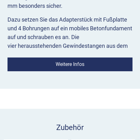
mm besonders sicher.
Dazu setzen Sie das Adapterstück mit Fußplatte
und 4 Bohrungen auf ein mobiles Betonfundament
auf und schrauben es an. Die
vier herausstehenden Gewindestangen aus dem
mobilen Betonfundament dienen
als Befestigungspunkt für die Lochplatte.
Weitere Infos
Pfostenmontage
Nach der Adaptermontage schieben Sie einen
eckigen Schilderpfosten in die
Schaftrohrhalterung und dann weiter in das
Vierkantloch des Betonfundamentes.
An dem Pfostenhalter sind an zwei Seiten je 2
Zubehör
Stellschrauben zur Befestigung der