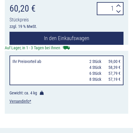
Schaftrohr-
60,20
€
Adaptierung
Stückpreis
für
zzgl. 19 % MwSt.
Beton-
In den Einkaufswagen
Aufstellvorrich
von
Auf Lager, in 1 - 3 Tagen bei Ihnen
Schake
Ihr Preisvorteil
ab
0
2 Stück
59,00 €
Menge
0
4 Stück
58,39 €
0
6 Stück
57,79 €
0
8 Stück
57,19 €
Gewicht: ca.
4 kg
Versandinfo*