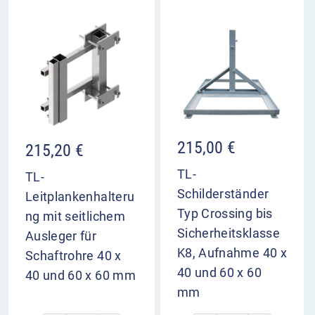
215,00
€
215,20
€
TL-
TL-
Schilderständer
Leitplankenhalteru
Typ Crossing bis
ng mit seitlichem
Sicherheitsklasse
Ausleger für
K8, Aufnahme 40 x
Schaftrohre 40 x
40 und 60 x 60
40 und 60 x 60 mm
mm